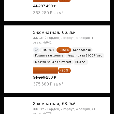
31 287 490 ₽
363 280 ₽ за м²
3-комнатная,
66.8м²
ЖК Скай Гарден, 2 корпус, 4 секция, 19
этаж, №641
1 кв 2027
Скидка
Без отделки
Платите как хотите
Квартира за 2 000 ₽/мес
Мастер-зона с санузлом
Ещё
25 095 424 ₽
-20%
31 369 280 ₽
375 680 ₽ за м²
3-комнатная,
68.9м²
ЖК Скай Гарден, 2 корпус, 4 секция, 41
этаж, №775