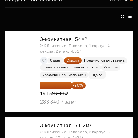
3-комнатная,
54м²
ЖК Движение. Говорово, 1 корпус, 4
секция, 2 этаж, №517
Сданы
Скидка
Предчистовая отделка
Живите сейчас - платите потом
Угловая
Увеличенное число окон
Ещё
15 327 360 ₽
-20%
19 159 200 ₽
283 840 ₽ за м²
3-комнатная,
71.2м²
ЖК Движение. Говорово, 2 корпус, 3
секция, 13 этаж, №378