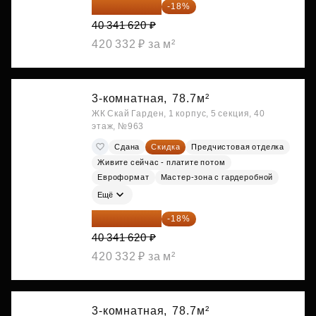
33 080 128 ₽
-18%
40 341 620 ₽
420 332 ₽ за м²
3-комнатная,
78.7м²
ЖК Скай Гарден, 1 корпус, 5 секция, 40
этаж, №963
Сдана
Скидка
Предчистовая отделка
Живите сейчас - платите потом
Евроформат
Мастер-зона с гардеробной
Ещё
33 080 128 ₽
-18%
40 341 620 ₽
420 332 ₽ за м²
3-комнатная,
78.7м²