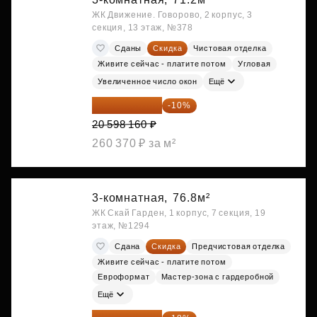
ЖК Движение. Говорово, 2 корпус, 3
секция, 13 этаж, №378
Сданы
Скидка
Чистовая отделка
Живите сейчас - платите потом
Угловая
Увеличенное число окон
Ещё
18 538 344 ₽
-10%
20 598 160 ₽
260 370 ₽ за м²
3-комнатная,
76.8м²
ЖК Скай Гарден, 1 корпус, 7 секция, 19
этаж, №1294
Сдана
Скидка
Предчистовая отделка
Живите сейчас - платите потом
Евроформат
Мастер-зона с гардеробной
Ещё