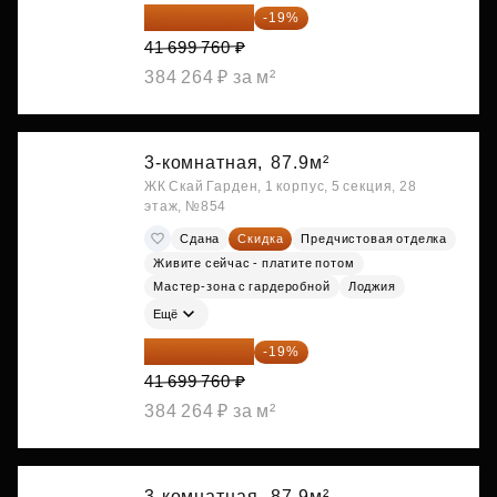
33 776 806 ₽
-19%
41 699 760 ₽
384 264 ₽ за м²
3-комнатная,
87.9м²
ЖК Скай Гарден, 1 корпус, 5 секция, 28
этаж, №854
Сдана
Скидка
Предчистовая отделка
Живите сейчас - платите потом
Мастер-зона с гардеробной
Лоджия
Ещё
33 776 806 ₽
-19%
41 699 760 ₽
384 264 ₽ за м²
3-комнатная,
87.9м²