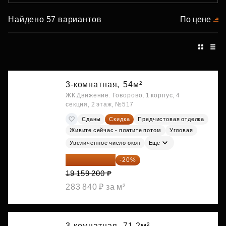
Найдено 57 вариантов
По цене
3-комнатная,
54м²
ЖК Движение. Говорово, 1 корпус, 4
секция, 2 этаж, №517
Сданы
Скидка
Предчистовая отделка
Живите сейчас - платите потом
Угловая
Увеличенное число окон
Ещё
15 327 360 ₽
-20%
19 159 200 ₽
283 840 ₽ за м²
3-комнатная,
71.2м²