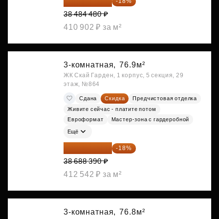
31 557 274 ₽
-18%
38 484 480 ₽
410 902 ₽ за м²
3-комнатная,
76.9м²
ЖК Скай Гарден, 1 корпус, 5 секция, 29
этаж, №864
Сдана
Скидка
Предчистовая отделка
Живите сейчас - платите потом
Евроформат
Мастер-зона с гардеробной
Ещё
31 724 480 ₽
-18%
38 688 390 ₽
412 542 ₽ за м²
3-комнатная,
76.8м²