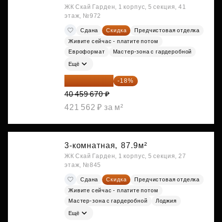
ЖК Скай Гарден, 1 корпус, 5 секция, 41
этаж, №972
Сдана
Скидка
Предчистовая отделка
Живите сейчас - платите потом
Евроформат
Мастер-зона с гардеробной
Ещё
33 176 929 ₽
-18%
40 459 670 ₽
421 562 ₽ за м²
3-комнатная,
87.9м²
ЖК Скай Гарден, 1 корпус, 5 секция, 27
этаж, №845
Сдана
Скидка
Предчистовая отделка
Живите сейчас - платите потом
Мастер-зона с гардеробной
Лоджия
Ещё