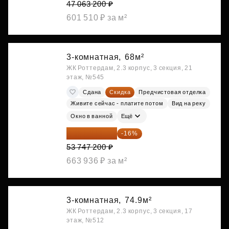
47 063 200 ₽
601 510 ₽ за м²
3-комнатная,
68м²
ЖК Роттердам, 2.3 корпус, 3 секция, 21
этаж, №545
Сдана
Скидка
Предчистовая отделка
Живите сейчас - платите потом
Вид на реку
Окно в ванной
Ещё
45 147 648 ₽
-16%
53 747 200 ₽
663 936 ₽ за м²
3-комнатная,
74.9м²
ЖК Роттердам, 2.3 корпус, 3 секция, 17
этаж, №512