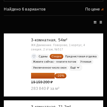
Найдено 6 вариантов
По цене
3-комнатная,
54м²
ЖК Движение. Говорово, 1 корпус, 4
секция, 2 этаж, №517
Сданы
Скидка
Предчистовая отделка
Живите сейчас - платите потом
Угловая
Увеличенное число окон
Ещё
15 327 360 ₽
-20%
19 159 200 ₽
283 840 ₽ за м²
3-комнатная,
71.2м²