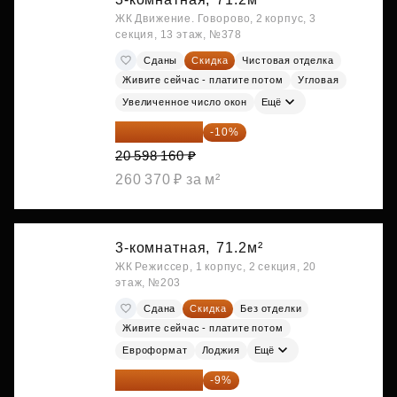
ЖК Движение. Говорово, 2 корпус, 3
секция, 13 этаж, №378
Сданы
Скидка
Чистовая отделка
Живите сейчас - платите потом
Угловая
Увеличенное число окон
Ещё
18 538 344 ₽
-10%
20 598 160 ₽
260 370 ₽ за м²
3-комнатная,
71.2м²
ЖК Режиссер, 1 корпус, 2 секция, 20
этаж, №203
Сдана
Скидка
Без отделки
Живите сейчас - платите потом
Евроформат
Лоджия
Ещё
42 827 512 ₽
-9%