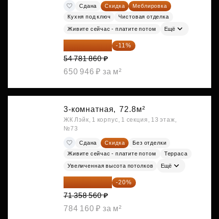
Сдана
Скидка
Меблировка
Кухня под ключ
Чистовая отделка
Живите сейчас - платите потом
Ещё
48 755 855 ₽
-11%
54 781 860 ₽
650 946 ₽ за м²
3-комнатная,
72.8м²
ЖК Лэйк, 1 корпус, 1 секция, 13 этаж,
№73
Сдана
Скидка
Без отделки
Живите сейчас - платите потом
Терраса
Увеличенная высота потолков
Ещё
57 086 848 ₽
-20%
71 358 560 ₽
784 160 ₽ за м²