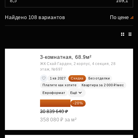
Найдено 108 вариантов
По цене
3-комнатная,
68.9м²
ЖК Скай Гарден, 2 корпус, 4 секция, 28
этаж, №697
1 кв 2027
Скидка
Без отделки
Платите как хотите
Квартира за 2 000 ₽/мес
Евроформат
Ещё
24 671 712 ₽
-20%
30 839 640 ₽
358 080 ₽ за м²