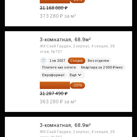
31 168 880 ₽
373 280 ₽ за м²
3-комнатная,
68.9м²
ЖК Скай Гарден, 2 корпус, 4 секция, 38
этаж, №757
1 кв 2027
Скидка
Без отделки
Платите как хотите
Квартира за 2 000 ₽/мес
Евроформат
Ещё
25 029 992 ₽
-20%
31 287 490 ₽
363 280 ₽ за м²
3-комнатная,
68.9м²
ЖК Скай Гарден, 2 корпус, 4 секция, 39