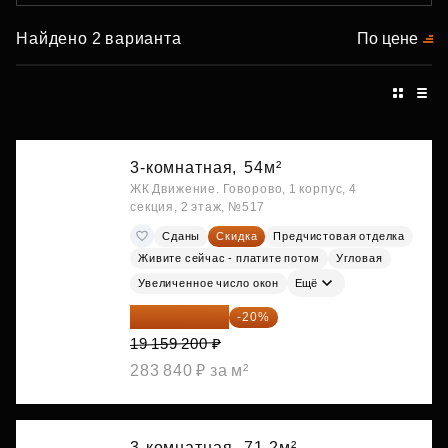
Найдено 2 варианта
По цене
3-комнатная,
54м²
ЖК Движение. Говорово, 1 корпус, 4
секция, 2 этаж, №517
Сданы
Скидка
Предчистовая отделка
Живите сейчас - платите потом
Угловая
Увеличенное число окон
Ещё
15 327 360 ₽
-20%
19 159 200 ₽
283 840 ₽ за м²
3-комнатная,
71.2м²