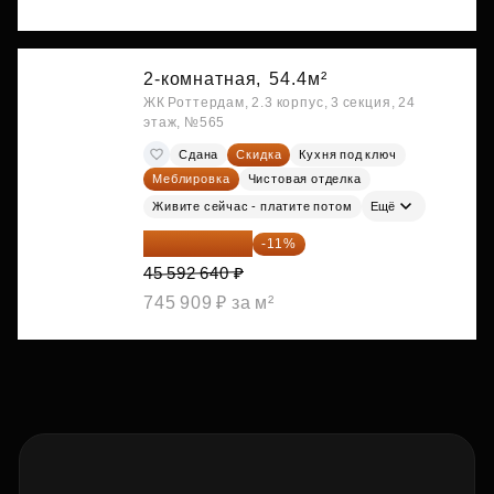
2-комнатная,
54.4м²
ЖК Роттердам, 2.3 корпус, 3 секция, 24
этаж, №565
Сдана
Скидка
Кухня под ключ
Меблировка
Чистовая отделка
Живите сейчас - платите потом
Ещё
40 577 450 ₽
-11%
45 592 640 ₽
745 909 ₽ за м²