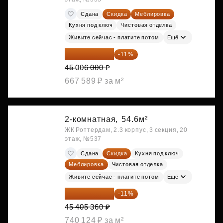
Сдана
Скидка
Меблировка
Кухня под ключ
Чистовая отделка
Живите сейчас - платите потом
Ещё
40 055 340 ₽
-11%
45 006 000 ₽
667 589 ₽ за м²
2-комнатная,
54.6м²
ЖК Роттердам, 2.3 корпус, 3 секция, 20
этаж, №537
Сдана
Скидка
Кухня под ключ
Меблировка
Чистовая отделка
Живите сейчас - платите потом
Ещё
40 410 770 ₽
-11%
45 405 360 ₽
740 124 ₽ за м²