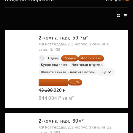
2-комнатная,
59.7м²
ЖК Роттердам, 2.3 корпус, 3 секция, 8
этаж, №439
Сдана
Скидка
Меблировка
Кухня под ключ
Чистовая отделка
Живите сейчас - платите потом
Ещё
38 447 039 ₽
-11%
43 198 920 ₽
644 004 ₽ за м²
2-комнатная,
60м²
ЖК Роттердам, 2.3 корпус, 3 секция, 22
этаж, №553