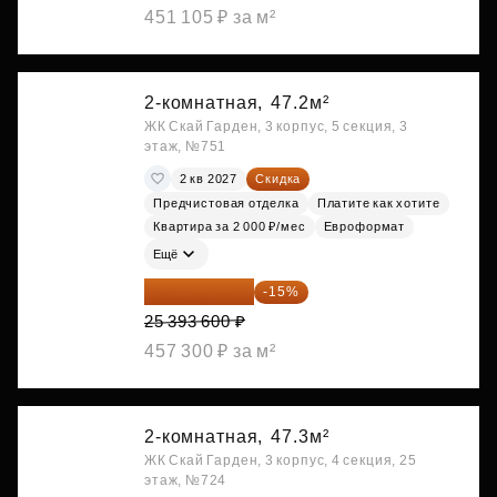
451 105 ₽ за м²
2-комнатная,
47.2м²
ЖК Скай Гарден, 3 корпус, 5 секция, 3
этаж, №751
2 кв 2027
Скидка
Предчистовая отделка
Платите как хотите
Квартира за 2 000 ₽/мес
Евроформат
Ещё
21 584 560 ₽
-15%
25 393 600 ₽
457 300 ₽ за м²
2-комнатная,
47.3м²
ЖК Скай Гарден, 3 корпус, 4 секция, 25
этаж, №724