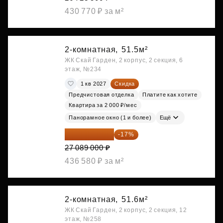
430 770 ₽ за м²
2-комнатная,
51.5м²
ЖК Скай Гарден, 2 корпус, 2 секция, 6
этаж, №234
1 кв 2027
Скидка
Предчистовая отделка
Платите как хотите
Квартира за 2 000 ₽/мес
Панорамное окно (1 и более)
Ещё
22 483 870 ₽
-17%
27 089 000 ₽
436 580 ₽ за м²
2-комнатная,
51.6м²
ЖК Скай Гарден, 2 корпус, 2 секция, 12
этаж, №258