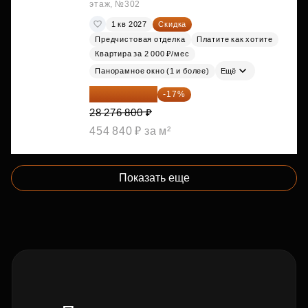
этаж, №302
1 кв 2027
Скидка
Предчистовая отделка
Платите как хотите
Квартира за 2 000 ₽/мес
Панорамное окно (1 и более)
Ещё
23 469 744 ₽
-17%
28 276 800 ₽
454 840 ₽ за м²
Показать еще