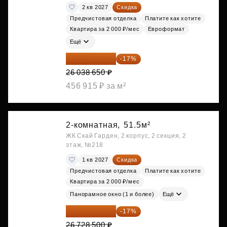
2 кв 2027
Скидка
Предчистовая отделка
Платите как хотите
Квартира за 2 000 ₽/мес
Евроформат
Ещё
21 612 080 ₽
-17%
26 038 650 ₽
456 915 ₽ за м²
2-комнатная,
51.5м²
ЖК Скай Гарден, 2 корпус, 2 секция, 2
этаж, №218
1 кв 2027
Скидка
Предчистовая отделка
Платите как хотите
Квартира за 2 000 ₽/мес
Панорамное окно (1 и более)
Ещё
22 184 655 ₽
-17%
26 728 500 ₽