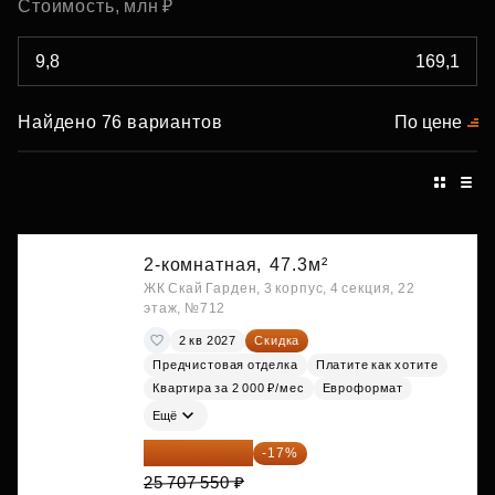
Стоимость, млн ₽
Найдено 76 вариантов
По цене
2-комнатная,
47.3м²
ЖК Скай Гарден, 3 корпус, 4 секция, 22
этаж, №712
2 кв 2027
Скидка
Предчистовая отделка
Платите как хотите
Квартира за 2 000 ₽/мес
Евроформат
Ещё
21 337 267 ₽
-17%
25 707 550 ₽