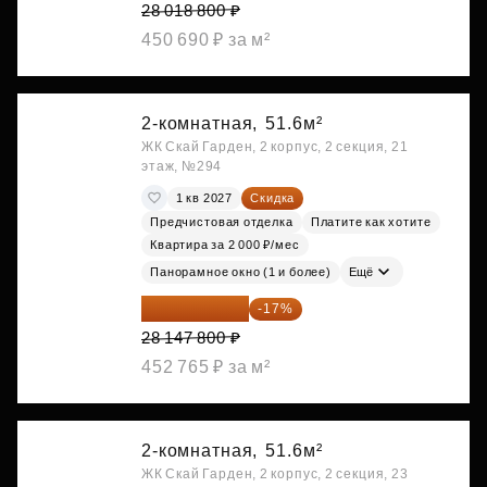
28 018 800 ₽
450 690 ₽ за м²
2-комнатная,
51.6м²
ЖК Скай Гарден, 2 корпус, 2 секция, 21
этаж, №294
1 кв 2027
Скидка
Предчистовая отделка
Платите как хотите
Квартира за 2 000 ₽/мес
Панорамное окно (1 и более)
Ещё
23 362 674 ₽
-17%
28 147 800 ₽
452 765 ₽ за м²
2-комнатная,
51.6м²
ЖК Скай Гарден, 2 корпус, 2 секция, 23