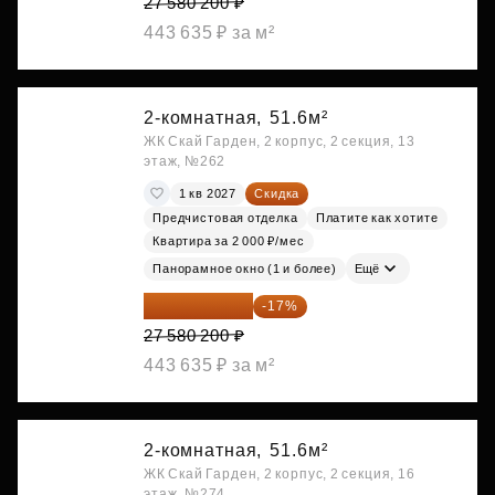
27 580 200 ₽
443 635 ₽ за м²
2-комнатная,
51.6м²
ЖК Скай Гарден, 2 корпус, 2 секция, 13
этаж, №262
1 кв 2027
Скидка
Предчистовая отделка
Платите как хотите
Квартира за 2 000 ₽/мес
Панорамное окно (1 и более)
Ещё
22 891 566 ₽
-17%
27 580 200 ₽
443 635 ₽ за м²
2-комнатная,
51.6м²
ЖК Скай Гарден, 2 корпус, 2 секция, 16
этаж, №274