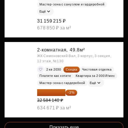
Мастер-зона с санузлом и гардеробной
Ещё
31 159 215 ₽
678 850 ₽ за м²
2-комнатная,
49.8м²
ЖК Симоновский Вал, 3 корпус, 3 секция,
12 этаж, №130
2 кв 2030
Скидка
Чистовая отделка
Платите как хотите
Квартира за 2 000 ₽/мес
Мастер-зона с гардеробной
Ещё
31 606 616 ₽
-3%
32 584 140 ₽
634 671 ₽ за м²
Показать еще