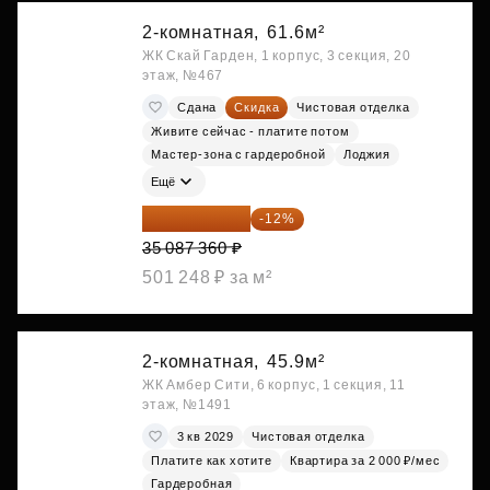
2-комнатная,
61.6м²
ЖК Скай Гарден, 1 корпус, 3 секция, 20
этаж, №467
Сдана
Скидка
Чистовая отделка
Живите сейчас - платите потом
Мастер-зона с гардеробной
Лоджия
Ещё
30 876 877 ₽
-12%
35 087 360 ₽
501 248 ₽ за м²
2-комнатная,
45.9м²
ЖК Амбер Сити, 6 корпус, 1 секция, 11
этаж, №1491
3 кв 2029
Чистовая отделка
Платите как хотите
Квартира за 2 000 ₽/мес
Гардеробная