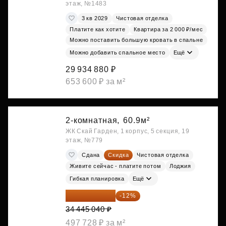
этаж, №1483
3 кв 2029
Чистовая отделка
Платите как хотите
Квартира за 2 000 ₽/мес
Можно поставить большую кровать в спальне
Можно добавить спальное место
Ещё
29 934 880 ₽
653 600 ₽ за м²
2-комнатная,
60.9м²
ЖК Скай Гарден, 1 корпус, 5 секция, 19
этаж, №779
Сдана
Скидка
Чистовая отделка
Живите сейчас - платите потом
Лоджия
Гибкая планировка
Ещё
30 311 635 ₽
-12%
34 445 040 ₽
497 728 ₽ за м²