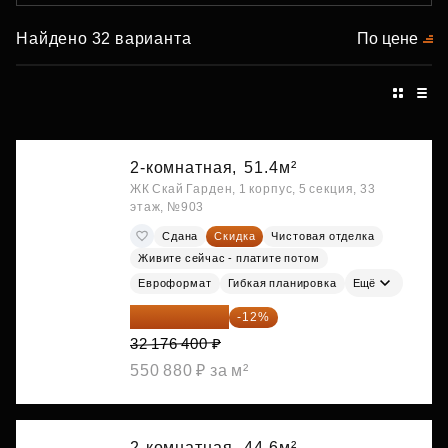
Найдено 32 варианта
По цене
2-комнатная,
51.4м²
ЖК Скай Гарден, 1 корпус, 5 секция, 33
этаж, №903
Сдана
Скидка
Чистовая отделка
Живите сейчас - платите потом
Евроформат
Гибкая планировка
Ещё
28 315 232 ₽
-12%
32 176 400 ₽
550 880 ₽ за м²
2-комнатная,
44.6м²