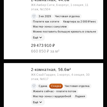
ЖК Амбер Сити, 6 корпус, 1 секция, 11
этаж, №1504
3 кв 2029
Чистовая отделка
Платите как хотите
Квартира за 2 000 ₽/мес
Мастер-зона с санузлом
Можно поставить большую кровать в спальне
Ещё
29 473 910 ₽
660 850 ₽ за м²
2-комнатная,
56.6м²
ЖК Скай Гарден, 1 корпус, 4 секция, 30
этаж, №617
Сдана
Скидка
Чистовая отделка
Живите сейчас - платите потом
Мастер-зона с гардеробной
Лоджия
Ещё