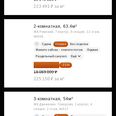
223 491 ₽ за м²
2-комнатная,
63.4м²
ЖК Римский, 7 корпус, 9 секция, 12 этаж,
№608
Сдана
Скидка
Без отделки
Живите сейчас - платите потом
Лоджия
Раздельный санузел
Ещё
14 274 510 ₽
-21%
18 069 000 ₽
225 150 ₽ за м²
3-комнатная,
54м²
ЖК Движение. Говорово, 1 корпус, 4
секция, 2 этаж, №517