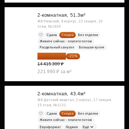
2-комнатная,
51.3м²
ЖК Римский, 8 корпус, 22 секция, 10
этаж, №1634
Сдана
Скидка
Без отделки
Живите сейчас - платите потом
Раздельный санузел
Большая кухня
11 388 087 ₽
-21%
14 415 300 ₽
221 990 ₽ за м²
2-комнатная,
43.4м²
ЖК Датский квартал, 2 корпус, 17 секция,
15 этаж, №1131
Сдана
Скидка
Без отделки
Живите сейчас - платите потом
Евроформат
Лоджия
Ещё