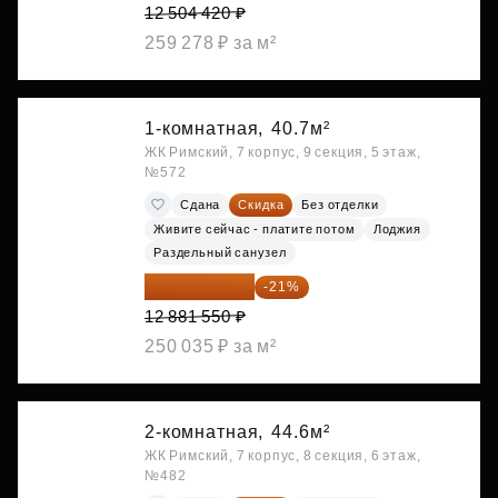
12 504 420 ₽
259 278 ₽ за м²
1-комнатная,
40.7м²
ЖК Римский, 7 корпус, 9 секция, 5 этаж,
№572
Сдана
Скидка
Без отделки
Живите сейчас - платите потом
Лоджия
Раздельный санузел
10 176 425 ₽
-21%
12 881 550 ₽
250 035 ₽ за м²
2-комнатная,
44.6м²
ЖК Римский, 7 корпус, 8 секция, 6 этаж,
№482