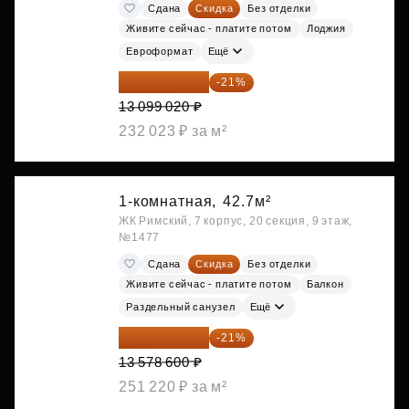
Сдана
Скидка
Без отделки
Живите сейчас - платите потом
Лоджия
Евроформат
Ещё
10 348 226 ₽
-21%
13 099 020 ₽
232 023 ₽ за м²
1-комнатная,
42.7м²
ЖК Римский, 7 корпус, 20 секция, 9 этаж,
№1477
Сдана
Скидка
Без отделки
Живите сейчас - платите потом
Балкон
Раздельный санузел
Ещё
10 727 094 ₽
-21%
13 578 600 ₽
251 220 ₽ за м²