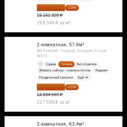
11 689 616 ₽
-23%
15 181 320 ₽
269 346 ₽ за м²
2-комнатная,
57.6м²
ЖК Римский, 7 корпус, 9 секция, 5 этаж,
№571
Сдана
Скидка
Без отделки
Живите сейчас - платите потом
Лоджия
Раздельный санузел
Ещё
13 109 702 ₽
-21%
16 594 560 ₽
227 599 ₽ за м²
2-комнатная,
63.4м²