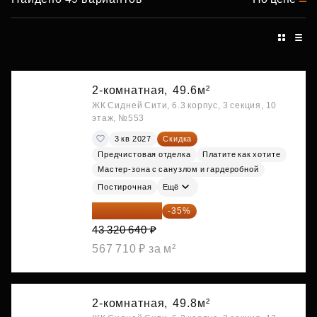
2-комнатная,
49.6м²
ЖК Сидней Сити, 6.3 корпус, 3 секция, 10
этаж, №553
3 кв 2027
Скидка
Предчистовая отделка
Платите как хотите
Мастер-зона с санузлом и гардеробной
Постирочная
Ещё
28 158 416 ₽
-35%
43 320 640 ₽
567 710 ₽ за м²
2-комнатная,
49.8м²