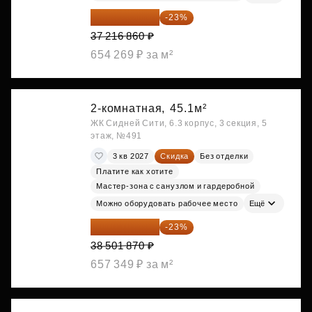
28 656 982 ₽
-23%
37 216 860 ₽
654 269 ₽ за м²
2-комнатная,
45.1м²
ЖК Сидней Сити, 6.3 корпус, 3 секция, 5
этаж, №491
3 кв 2027
Скидка
Без отделки
Платите как хотите
Мастер-зона с санузлом и гардеробной
Можно оборудовать рабочее место
Ещё
29 646 440 ₽
-23%
38 501 870 ₽
657 349 ₽ за м²