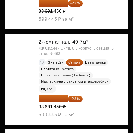
29 792 417 ₽
-23%
38 691 450 ₽
599 445 ₽ за м²
2-комнатная,
49.7м²
ЖК Сидней Сити, 6.3 корпус, 3 секция, 5
этаж, №493
3 кв 2027
Скидка
Без отделки
Платите как хотите
Панорамное окно (1 и более)
Мастер-зона с санузлом и гардеробной
Ещё
29 792 417 ₽
-23%
38 691 450 ₽
599 445 ₽ за м²