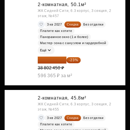
2-комнатная,
50.1м²
ЖК Сидней Сити, 6.3 корпус, 3 секция, 2
этаж, №457
3 кв 2027
Скидка
Без отделки
Платите как хотите
Панорамное окно (1 и более)
Мастер-зона с санузлом и гардеробной
Ещё
29 877 887 ₽
-23%
38 802 450 ₽
596 365 ₽ за м²
2-комнатная,
45.8м²
ЖК Сидней Сити, 6.3 корпус, 3 секция, 2
этаж, №455
3 кв 2027
Скидка
Без отделки
Платите как хотите