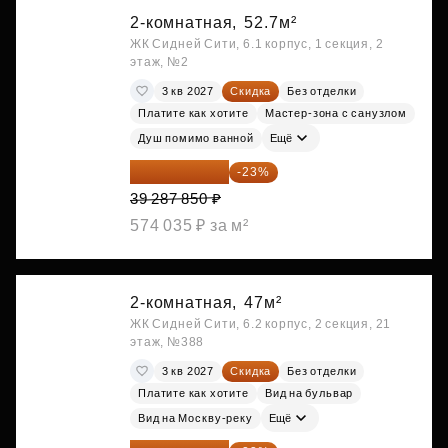
2-комнатная,
52.7м²
ЖК Сидней Сити, 6.1 корпус, 1 секция, 2
этаж, №2
3 кв 2027
Скидка
Без отделки
Платите как хотите
Мастер-зона с санузлом
Душ помимо ванной
Ещё
30 251 645 ₽
-23%
39 287 850 ₽
574 035 ₽ за м²
2-комнатная,
47м²
ЖК Сидней Сити, 6.2 корпус, 2 секция, 21
этаж, №388
3 кв 2027
Скидка
Без отделки
Платите как хотите
Вид на бульвар
Вид на Москву-реку
Ещё