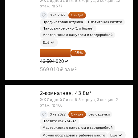
ЖК Сидней Сити, 6.3 корпус, 3 секция, 12
этаж, №577
3 кв 2027
Скидка
Предчистовая отделка
Платите как хотите
Панорамное окно (1 и более)
Мастер-зона с санузлом и гардеробной
Ещё
28 336 698 ₽
-35%
43 594 920 ₽
569 010 ₽ за м²
2-комнатная,
43.8м²
ЖК Сидней Сити, 6.3 корпус, 3 секция, 2
этаж, №460
3 кв 2027
Скидка
Без отделки
Платите как хотите
Мастер-зона с санузлом и гардеробной
Можно оборудовать рабочее место
Ещё