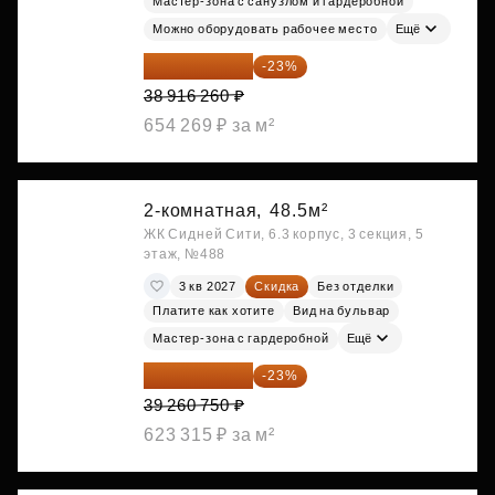
Мастер-зона с санузлом и гардеробной
Можно оборудовать рабочее место
Ещё
29 965 520 ₽
-23%
38 916 260 ₽
654 269 ₽ за м²
2-комнатная,
48.5м²
ЖК Сидней Сити, 6.3 корпус, 3 секция, 5
этаж, №488
3 кв 2027
Скидка
Без отделки
Платите как хотите
Вид на бульвар
Мастер-зона с гардеробной
Ещё
30 230 778 ₽
-23%
39 260 750 ₽
623 315 ₽ за м²