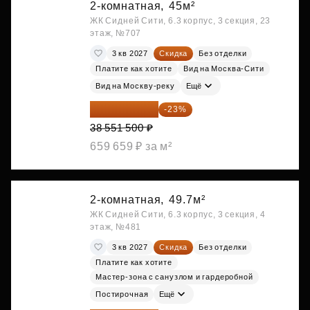
2-комнатная,
45м²
ЖК Сидней Сити, 6.3 корпус, 3 секция, 23
этаж, №707
3 кв 2027
Скидка
Без отделки
Платите как хотите
Вид на Москва-Сити
Вид на Москву-реку
Ещё
29 684 655 ₽
-23%
38 551 500 ₽
659 659 ₽ за м²
2-комнатная,
49.7м²
ЖК Сидней Сити, 6.3 корпус, 3 секция, 4
этаж, №481
3 кв 2027
Скидка
Без отделки
Платите как хотите
Мастер-зона с санузлом и гардеробной
Постирочная
Ещё