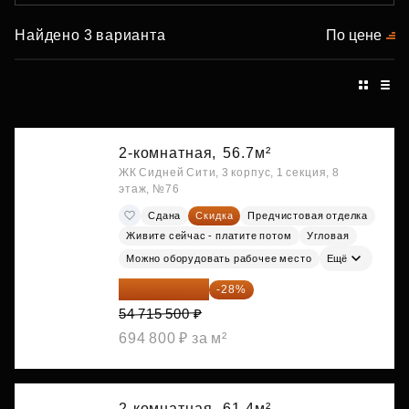
Найдено 3 варианта
По цене
2-комнатная,
56.7м²
ЖК Сидней Сити, 3 корпус, 1 секция, 8
этаж, №76
Сдана
Скидка
Предчистовая отделка
Живите сейчас - платите потом
Угловая
Можно оборудовать рабочее место
Ещё
39 395 160 ₽
-28%
54 715 500 ₽
694 800 ₽ за м²
2-комнатная,
61.4м²