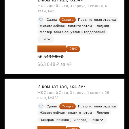
ЖК Сидней Сити, 3 корпус, 1 секция, 4
этаж, №25
Сдана
Скидка
Предчистовая отделка
Живите сейчас - платите потом
Лоджия
Мастер-зона с санузлом и гардеробной
Ещё
40 711 147 ₽
-28%
56 543 260 ₽
663 048 ₽ за м²
2-комнатная,
63.2м²
ЖК Сидней Сити, 3 корпус, 1 секция, 29
этаж, №328
Сдана
Скидка
Предчистовая отделка
Живите сейчас - платите потом
Лоджия
Панорамное окно (1 и более)
Ещё