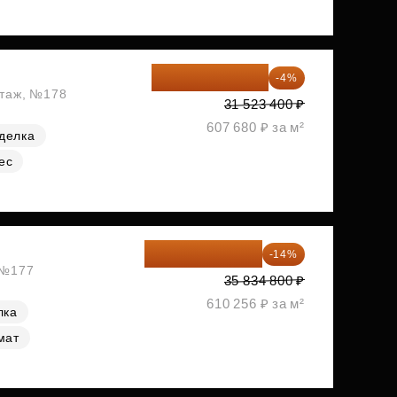
30 262 464 ₽
-4%
этаж, №178
31 523 400 ₽
607 680 ₽ за м²
делка
ес
30 817 928 ₽
-14%
, №177
35 834 800 ₽
610 256 ₽ за м²
лка
мат