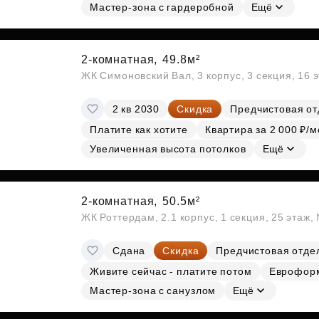
Мастер-зона с гардеробной
Ещё
2-комнатная,
49.8м²
ЖК Симоновский Вал, 3 корпус, 3 секция, 16 
2 кв 2030
Скидка
Предчистовая от
Платите как хотите
Квартира за 2 000 ₽/м
Увеличенная высота потолков
Ещё
2-комнатная,
50.5м²
ЖК Роттердам, 2.1 корпус, 1 секция, 25 этаж
Сдана
Скидка
Предчистовая отде
Живите сейчас - платите потом
Еврофор
Мастер-зона с санузлом
Ещё