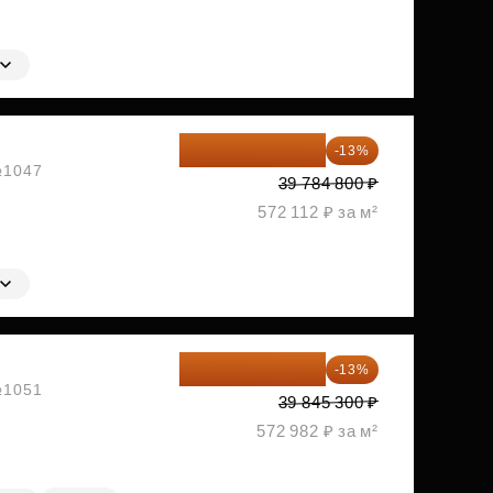
34 612 776 ₽
-13%
 №1047
39 784 800 ₽
572 112 ₽ за м²
34 665 411 ₽
-13%
 №1051
39 845 300 ₽
572 982 ₽ за м²