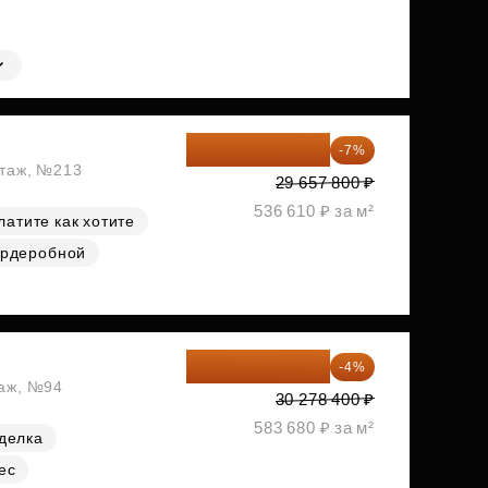
27 581 754 ₽
-7%
этаж, №213
29 657 800 ₽
536 610 ₽ за м²
латите как хотите
ардеробной
29 067 264 ₽
-4%
таж, №94
30 278 400 ₽
583 680 ₽ за м²
делка
ес