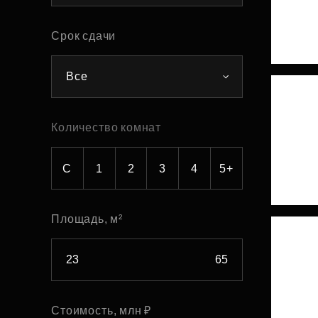
Рефинансирование
Срок сдачи
Все
Количество комнат
С
1
2
3
4
5+
Площадь, м²
Стоимость, млн ₽