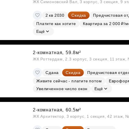
ЖК Симоновский Вал, 3 корпус, 3 секция, 9 э
2 кв 2030
Скидка
Предчистовая от
Платите как хотите
Квартира за 2 000 ₽/м
Ещё
2-комнатная,
59.8м²
ЖК Роттердам, 2.3 корпус, 3 секция, 11 этаж,
Сдана
Скидка
Предчистовая отде
Живите сейчас - платите потом
Еврофор
Увеличенное число окон
Ещё
2-комнатная,
60.5м²
ЖК Архитектор, 3 корпус, 1 секция, 42 этаж,