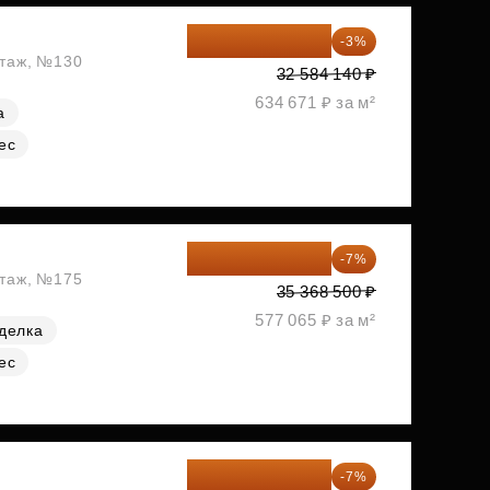
31 606 616 ₽
-3%
этаж, №130
32 584 140 ₽
634 671 ₽ за м²
а
ес
32 892 705 ₽
-7%
этаж, №175
35 368 500 ₽
577 065 ₽ за м²
делка
ес
33 290 280 ₽
-7%