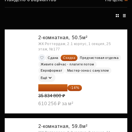
2-комнатная,
50.5м²
ЖК Роттердам, 2.1 корпус, 1 секция, 25
этаж, №177
Сдана
Скидка
Предчистовая отделка
Живите сейчас - платите потом
Евроформат
Мастер-зона с санузлом
Ещё
30 817 928 ₽
-14%
35 834 800 ₽
610 256 ₽ за м²
2-комнатная,
59.8м²