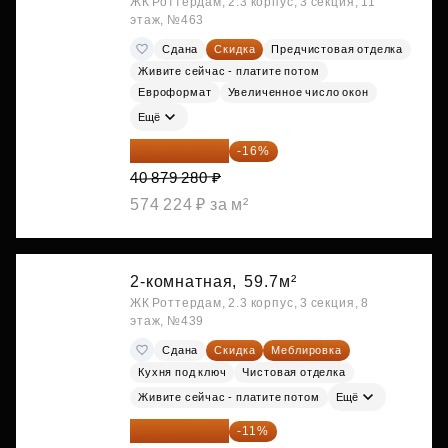
ЖК Роттердам, 2.3 корпус, 3 секция, 11
этаж, №463
Сдана
Скидка
Предчистовая отделка
Живите сейчас - платите потом
Евроформат
Увеличенное число окон
Ещё
34 338 595 ₽
-16%
40 879 280 ₽
574 224 ₽ за м²
2-комнатная,
59.7м²
ЖК Роттердам, 2.3 корпус, 3 секция, 8
этаж, №439
Сдана
Скидка
Меблировка
Кухня под ключ
Чистовая отделка
Живите сейчас - платите потом
Ещё
38 447 039 ₽
-11%