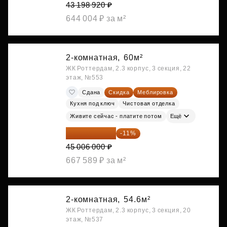
43 198 920 ₽
644 004 ₽ за м²
2-комнатная,
60м²
ЖК Роттердам, 2.3 корпус, 3 секция, 22
этаж, №553
Сдана
Скидка
Меблировка
Кухня под ключ
Чистовая отделка
Живите сейчас - платите потом
Ещё
40 055 340 ₽
-11%
45 006 000 ₽
667 589 ₽ за м²
2-комнатная,
54.6м²
ЖК Роттердам, 2.3 корпус, 3 секция, 20
этаж, №537