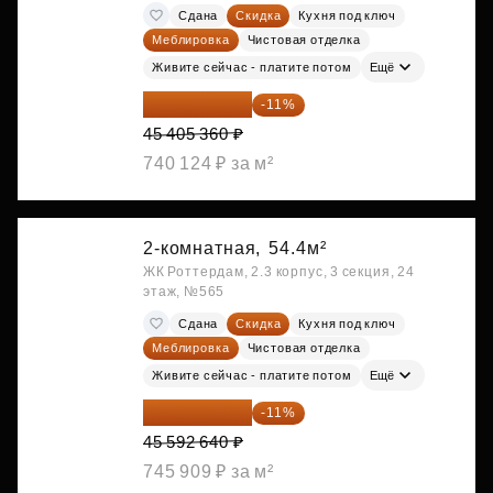
Сдана
Скидка
Кухня под ключ
Меблировка
Чистовая отделка
Живите сейчас - платите потом
Ещё
40 410 770 ₽
-11%
45 405 360 ₽
740 124 ₽ за м²
2-комнатная,
54.4м²
ЖК Роттердам, 2.3 корпус, 3 секция, 24
этаж, №565
Сдана
Скидка
Кухня под ключ
Меблировка
Чистовая отделка
Живите сейчас - платите потом
Ещё
40 577 450 ₽
-11%
45 592 640 ₽
745 909 ₽ за м²