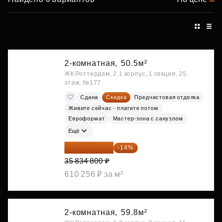
2-комнатная,
50.5м²
ЖК Роттердам, 2.1 корпус, 1 секция, 25
этаж, №177
Сдана
Скидка
Предчистовая отделка
Живите сейчас - платите потом
Евроформат
Мастер-зона с санузлом
Ещё
30 817 928 ₽
-14%
35 834 800 ₽
610 256 ₽ за м²
2-комнатная,
59.8м²