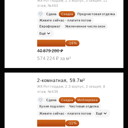
ЖК Роттердам, 2.3 корпус, 3 секция, 11
этаж, №463
Сдана
Скидка
Предчистовая отделка
Живите сейчас - платите потом
Евроформат
Увеличенное число окон
Ещё
34 338 595 ₽
-16%
40 879 280 ₽
574 224 ₽ за м²
2-комнатная,
59.7м²
ЖК Роттердам, 2.3 корпус, 3 секция, 8
этаж, №439
Сдана
Скидка
Меблировка
Кухня под ключ
Чистовая отделка
Живите сейчас - платите потом
Ещё
38 447 039 ₽
-11%