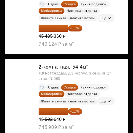
Сдана
Скидка
Кухня под ключ
Меблировка
Чистовая отделка
Живите сейчас - платите потом
Ещё
40 410 770 ₽
-11%
45 405 360 ₽
740 124 ₽ за м²
2-комнатная,
54.4м²
ЖК Роттердам, 2.3 корпус, 3 секция, 24
этаж, №565
Сдана
Скидка
Кухня под ключ
Меблировка
Чистовая отделка
Живите сейчас - платите потом
Ещё
40 577 450 ₽
-11%
45 592 640 ₽
745 909 ₽ за м²