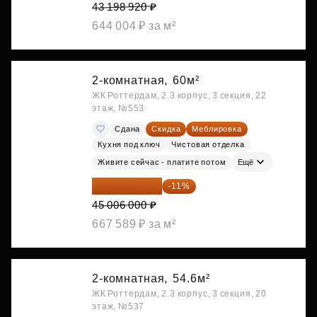
43 198 920 ₽
644 004 ₽ за м²
2-комнатная,
60м²
ЖК Роттердам, 2.3 корпус, 3 секция, 22
этаж, №553
Сдана
Скидка
Меблировка
Кухня под ключ
Чистовая отделка
Живите сейчас - платите потом
Ещё
40 055 340 ₽
-11%
45 006 000 ₽
667 589 ₽ за м²
2-комнатная,
54.6м²
ЖК Роттердам, 2.3 корпус, 3 секция, 20
этаж, №537