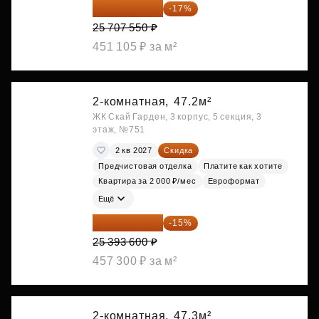
21 337 267 ₽
-17%
25 707 550 ₽
451 105 ₽ за м²
2-комнатная,
47.2м²
ЖК Скай Гарден, 3 корпус, 5 секция, 3
этаж, №751
2 кв 2027
Скидка
Предчистовая отделка
Платите как хотите
Квартира за 2 000 ₽/мес
Евроформат
Ещё
21 584 560 ₽
-15%
25 393 600 ₽
457 300 ₽ за м²
2-комнатная,
47.3м²