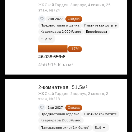
ЖК Скай Гарден, 3 корпус, 4 секция, 25
этаж, №724
2 кв 2027
Скидка
Предчистовая отделка
Платите как хотите
Квартира за 2 000 ₽/мес
Евроформат
Ещё
21 612 080 ₽
-17%
26 038 650 ₽
456 915 ₽ за м²
2-комнатная,
51.5м²
ЖК Скай Гарден, 2 корпус, 2 секция, 2
этаж, №218
1 кв 2027
Скидка
Предчистовая отделка
Платите как хотите
Квартира за 2 000 ₽/мес
Панорамное окно (1 и более)
Ещё