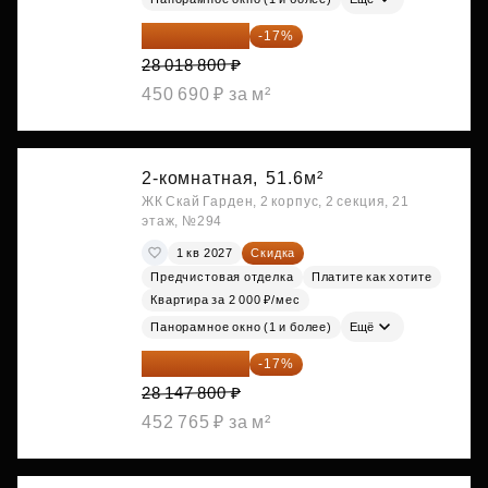
23 255 604 ₽
-17%
28 018 800 ₽
450 690 ₽ за м²
2-комнатная,
51.6м²
ЖК Скай Гарден, 2 корпус, 2 секция, 21
этаж, №294
1 кв 2027
Скидка
Предчистовая отделка
Платите как хотите
Квартира за 2 000 ₽/мес
Панорамное окно (1 и более)
Ещё
23 362 674 ₽
-17%
28 147 800 ₽
452 765 ₽ за м²