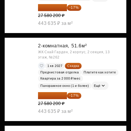
22 891 566 ₽
-17%
27 580 200 ₽
443 635 ₽ за м²
2-комнатная,
51.6м²
ЖК Скай Гарден, 2 корпус, 2 секция, 13
этаж, №262
1 кв 2027
Скидка
Предчистовая отделка
Платите как хотите
Квартира за 2 000 ₽/мес
Панорамное окно (1 и более)
Ещё
22 891 566 ₽
-17%
27 580 200 ₽
443 635 ₽ за м²