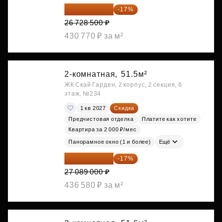
22 184 655 ₽
-17%
26 728 500 ₽
430 770 ₽ за м²
2-комнатная,
51.5м²
ЖК Скай Гарден, 2 корпус, 2 секция, 6
этаж, №234
1 кв 2027
Скидка
Предчистовая отделка
Платите как хотите
Квартира за 2 000 ₽/мес
Панорамное окно (1 и более)
Ещё
22 483 870 ₽
-17%
27 089 000 ₽
436 580 ₽ за м²