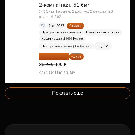
2-комнатная,
51.6м²
ЖК Скай Гарден, 2 корпус, 2 секция, 23
этаж, №302
1 кв 2027
Скидка
Предчистовая отделка
Платите как хотите
Квартира за 2 000 ₽/мес
Панорамное окно (1 и более)
Ещё
23 469 744 ₽
-17%
28 276 800 ₽
454 840 ₽ за м²
Показать еще