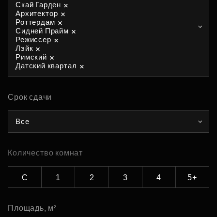
Скай Гарден
Архитектор
Роттердам
Сидней Прайм
Режиссер
Лэйк
Римский
Датский квартал
Срок сдачи
Все
Количество комнат
С
1
2
3
4
5+
Площадь, м²