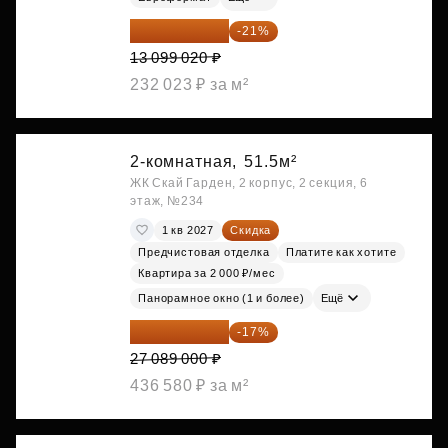
10 348 226 ₽
-21%
13 099 020 ₽
232 023 ₽ за м²
2-комнатная,
51.5м²
ЖК Скай Гарден, 2 корпус, 2 секция, 6
этаж, №234
1 кв 2027
Скидка
Предчистовая отделка
Платите как хотите
Квартира за 2 000 ₽/мес
Панорамное окно (1 и более)
Ещё
22 483 870 ₽
-17%
27 089 000 ₽
436 580 ₽ за м²