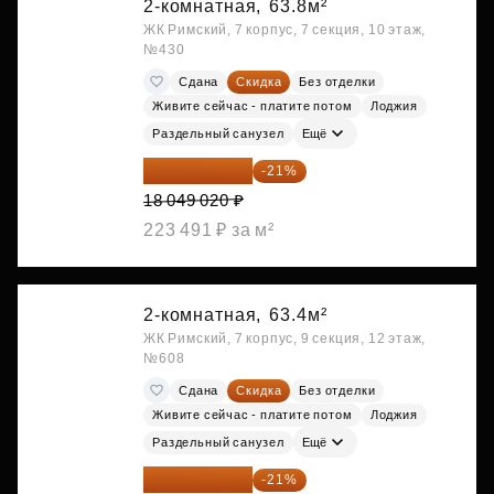
2-комнатная,
63.8м²
ЖК Римский, 7 корпус, 7 секция, 10 этаж,
№430
Сдана
Скидка
Без отделки
Живите сейчас - платите потом
Лоджия
Раздельный санузел
Ещё
14 258 726 ₽
-21%
18 049 020 ₽
223 491 ₽ за м²
2-комнатная,
63.4м²
ЖК Римский, 7 корпус, 9 секция, 12 этаж,
№608
Сдана
Скидка
Без отделки
Живите сейчас - платите потом
Лоджия
Раздельный санузел
Ещё
14 274 510 ₽
-21%