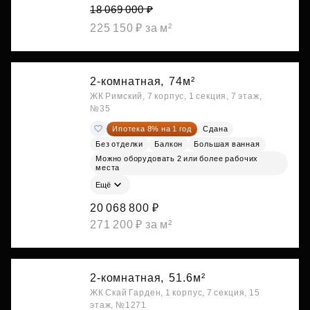
18 069 000 ₽
225 150 ₽ за м²
2-комнатная,
74м²
ЖК Римский, 7 корпус, 1 секция, 7 этаж,
№35
Ипотека 8% на 1 год
Сдана
Без отделки
Балкон
Большая ванная
Можно оборудовать 2 или более рабочих
места
Ещё
20 068 800 ₽
271 200 ₽ за м²
2-комнатная,
51.6м²
ЖК Скай Гарден, 1 корпус, 7 секция, 15
этаж, №1271