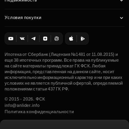
Условия покупки
Ипотека от Сбербанк (Лицензия №1481 от 11.08.2015) и
еще 38 ипотечных программ. Все права на публикуемые
на сайте материалы принадлежат ГК ФСК. Любая
информация, представленная на данном сайте, носит
исключительно информационный характер и ни при каких
условиях не является публичной офертой, определяемой
положениями статьи 437 ГК РФ.
© 2015 - 2026. ФСК
info@anlider.info
Политика конфиденциальности