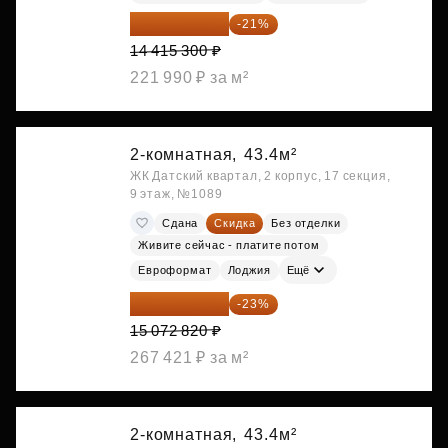
11 388 087 ₽
-21%
14 415 300 ₽
221 990 ₽ за м²
2-комнатная,
43.4м²
ЖК Датский квартал, 2 корпус, 17 секция,
9 этаж, №1089
Сдана
Скидка
Без отделки
Живите сейчас - платите потом
Евроформат
Лоджия
Ещё
11 606 071 ₽
-23%
15 072 820 ₽
267 421 ₽ за м²
2-комнатная,
43.4м²