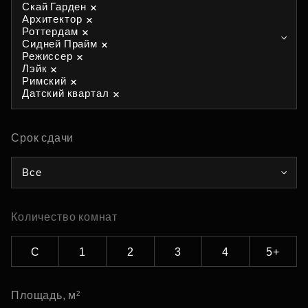
Скай Гарден
Архитектор
Роттердам
Сидней Прайм
Режиссер
Лэйк
Римский
Датский квартал
Срок сдачи
Все
Количество комнат
С
1
2
3
4
5+
Площадь, м²