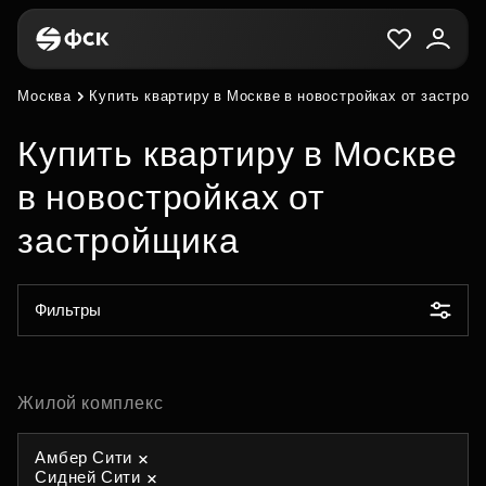
Москва
Купить квартиру в Москве в новостройках от застрой
Купить квартиру в Москве
в новостройках от
застройщика
Фильтры
Жилой комплекс
Амбер Сити
Сидней Сити