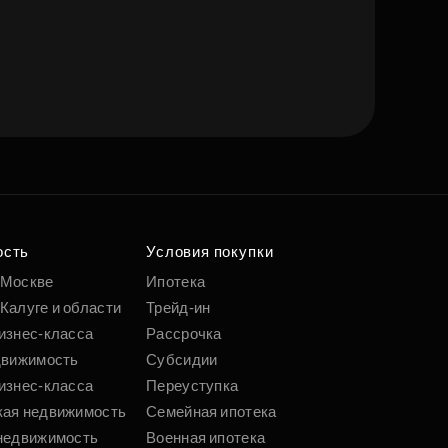
ость
Условия покупки
 Москве
Ипотека
Калуге и области
Трейд-ин
изнес-класса
Рассрочка
движимость
Субсидии
изнес-класса
Переуступка
кая недвижимость
Семейная ипотека
недвижимость
Военная ипотека