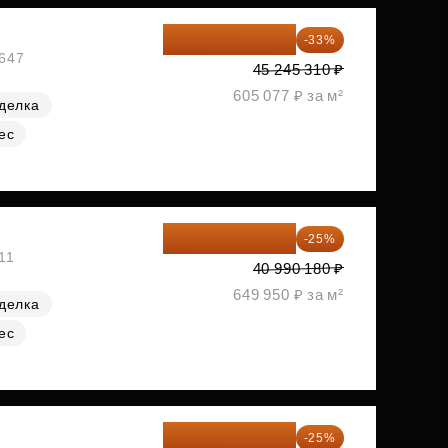
30 314 358 ₽
-33%
№647
45 245 310 ₽
605 077 ₽ за м²
делка
ес
30 742 635 ₽
-25%
11
40 990 180 ₽
649 950 ₽ за м²
делка
ес
32 092 380 ₽
-25%