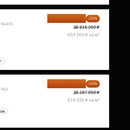
29 965 520 ₽
-23%
ж, №455
38 916 260 ₽
654 269 ₽ за м²
30 251 645 ₽
-23%
, №2
39 287 850 ₽
574 035 ₽ за м²
лом