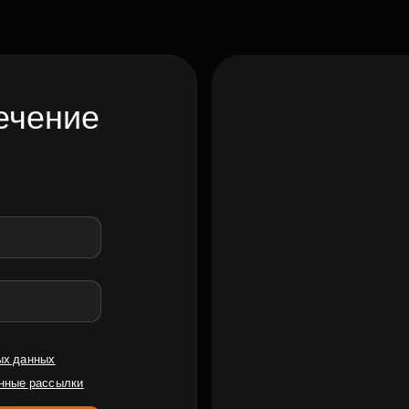
ечение
ых данных
нные рассылки