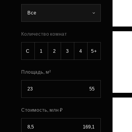
Рефинансирование
Все
Количество комнат
С
1
2
3
4
5+
Площадь, м²
Стоимость, млн ₽