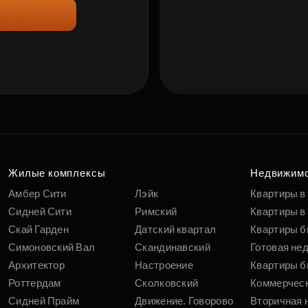
Жилые комплексы
Недвижим
Амбер Сити
Лэйк
Квартиры в
Сидней Сити
Римский
Квартиры в 
Скай Гарден
Датский квартал
Квартиры б
Симоновский Вал
Скандинавский
Готовая не
Архитектор
Настроение
Квартиры б
Роттердам
Сколковский
Коммерчес
Сидней Прайм
Движение. Говорово
Вторичная 