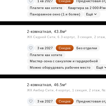
1 кв 2027
Скидка
Предчистовая от
Субсидии
Платите как хотите
Квартира за 2 000 ₽/м
Панорамное окно (1 и более)
Ещё
2-комнатная,
43.8м²
ЖК Сидней Сити, 6.3 корпус, 3 секция, 2 эта
3 кв 2027
Скидка
Без отделки
Платите как хотите
Мастер-зона с санузлом и гардеробной
Можно оборудовать рабочее место
Ещё
2-комнатная,
46.5м²
ЖК Амбер Сити, 4 корпус, 1 секция, 2 этаж, 
3 кв 2027
Скидка
Предчистовая от