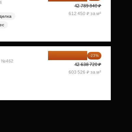
4
42 789 840 ₽
612 450 ₽ за м²
делка
ес
32 831 814 ₽
-23%
ж, №462
42 638 720 ₽
603 526 ₽ за м²