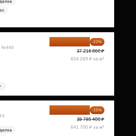
делка
ес
28 656 982 ₽
-23%
ж, №460
37 216 860 ₽
654 269 ₽ за м²
29 839 050 ₽
-25%
№10
39 785 400 ₽
641 700 ₽ за м²
делка