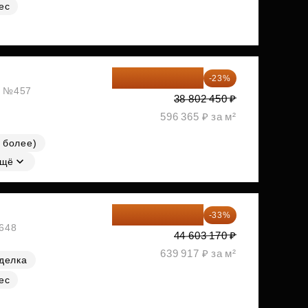
ес
29 877 887 ₽
-23%
ж, №457
38 802 450 ₽
596 365 ₽ за м²
 более)
щё
29 884 124 ₽
-33%
№648
44 603 170 ₽
639 917 ₽ за м²
делка
ес