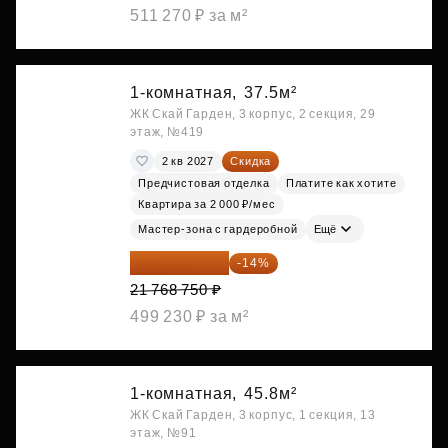
511 270 ₽ за м²
1-комнатная,
37.5м²
ЖК Скай Гарден, 3 корпус, 2 секция, 29
этаж, №419
2 кв 2027
Скидка
Предчистовая отделка
Платите как хотите
Квартира за 2 000 ₽/мес
Мастер-зона с гардеробной
Ещё
18 721 125 ₽
-14%
21 768 750 ₽
499 230 ₽ за м²
1-комнатная,
45.8м²
ЖК Скай Гарден, 3 корпус, 1 секция, 13
этаж, №91