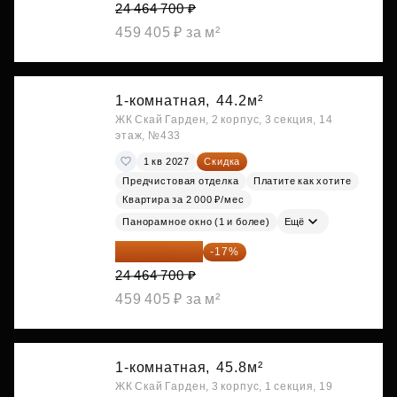
24 464 700 ₽
459 405 ₽ за м²
1-комнатная,
44.2м²
ЖК Скай Гарден, 2 корпус, 3 секция, 14
этаж, №433
1 кв 2027
Скидка
Предчистовая отделка
Платите как хотите
Квартира за 2 000 ₽/мес
Панорамное окно (1 и более)
Ещё
20 305 701 ₽
-17%
24 464 700 ₽
459 405 ₽ за м²
1-комнатная,
45.8м²
ЖК Скай Гарден, 3 корпус, 1 секция, 19