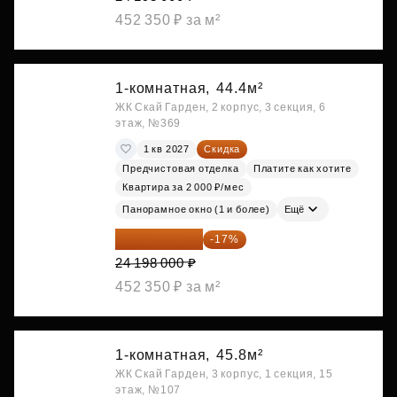
452 350 ₽ за м²
1-комнатная,
44.4м²
ЖК Скай Гарден, 2 корпус, 3 секция, 6
этаж, №369
1 кв 2027
Скидка
Предчистовая отделка
Платите как хотите
Квартира за 2 000 ₽/мес
Панорамное окно (1 и более)
Ещё
20 084 340 ₽
-17%
24 198 000 ₽
452 350 ₽ за м²
1-комнатная,
45.8м²
ЖК Скай Гарден, 3 корпус, 1 секция, 15
этаж, №107