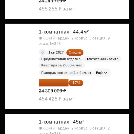
24 243 700 ₽
455 255 ₽ за м²
1-комнатная,
44.4м²
ЖК Скай Гарден, 2 корпус, 3 секция, 9
этаж, №393
1 кв 2027
Скидка
Предчистовая отделка
Платите как хотите
Квартира за 2 000 ₽/мес
Панорамное окно (1 и более)
Ещё
20 176 470 ₽
-17%
24 309 000 ₽
454 425 ₽ за м²
1-комнатная,
45м²
ЖК Скай Гарден, 2 корпус, 3 секция, 2
этаж, №338