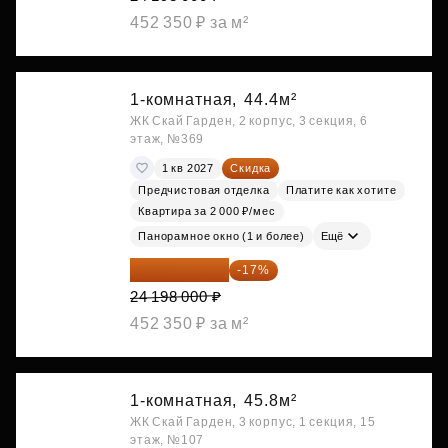
452 350 ₽ за м²
1-комнатная,
44.4м²
ЖК Скай Гарден, 2 корпус, 3 секция, 6
этаж, №369
1 кв 2027
Скидка
Предчистовая отделка
Платите как хотите
Квартира за 2 000 ₽/мес
Панорамное окно (1 и более)
Ещё
20 084 340 ₽
-17%
24 198 000 ₽
452 350 ₽ за м²
1-комнатная,
45.8м²
ЖК Скай Гарден, 3 корпус, 1 секция, 15
этаж, №107