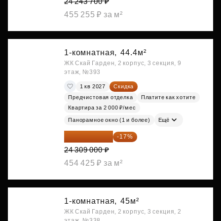
24 243 700 ₽
455 255 ₽ за м²
1-комнатная,
44.4м²
ЖК Скай Гарден, 2 корпус, 3 секция, 9
этаж, №393
1 кв 2027
Скидка
Предчистовая отделка
Платите как хотите
Квартира за 2 000 ₽/мес
Панорамное окно (1 и более)
Ещё
20 176 470 ₽
-17%
24 309 000 ₽
454 425 ₽ за м²
1-комнатная,
45м²
ЖК Скай Гарден, 2 корпус, 3 секция, 2
этаж, №338