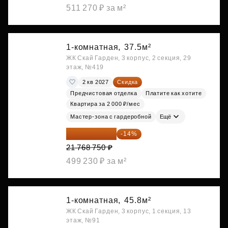
511 270 ₽ за м²
1-комнатная,
37.5м²
ЖК Скай Гарден, 3 корпус, 2 секция, 29
этаж, №419
2 кв 2027
Скидка
Предчистовая отделка
Платите как хотите
Квартира за 2 000 ₽/мес
Мастер-зона с гардеробной
Ещё
18 721 125 ₽
-14%
21 768 750 ₽
499 230 ₽ за м²
1-комнатная,
45.8м²
ЖК Скай Гарден, 3 корпус, 1 секция, 13
этаж, №91