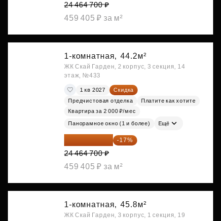
24 464 700 ₽
459 405 ₽ за м²
1-комнатная,
44.2м²
ЖК Скай Гарден, 2 корпус, 3 секция, 14
этаж, №433
1 кв 2027
Скидка
Предчистовая отделка
Платите как хотите
Квартира за 2 000 ₽/мес
Панорамное окно (1 и более)
Ещё
20 305 701 ₽
-17%
24 464 700 ₽
459 405 ₽ за м²
1-комнатная,
45.8м²
ЖК Скай Гарден, 3 корпус, 1 секция, 19