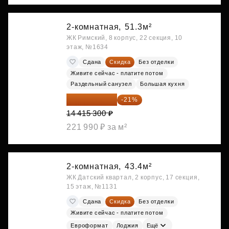
2-комнатная,
51.3м²
ЖК Римский, 8 корпус, 22 секция, 10
этаж, №1634
Сдана
Скидка
Без отделки
Живите сейчас - платите потом
Раздельный санузел
Большая кухня
11 388 087 ₽
-21%
14 415 300 ₽
221 990 ₽ за м²
2-комнатная,
43.4м²
ЖК Датский квартал, 2 корпус, 17 секция,
15 этаж, №1131
Сдана
Скидка
Без отделки
Живите сейчас - платите потом
Евроформат
Лоджия
Ещё