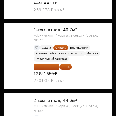
12 504 420 ₽
259 278 ₽ за м²
1-комнатная,
40.7м²
ЖК Римский, 7 корпус, 9 секция, 5 этаж,
№572
Сдана
Скидка
Без отделки
Живите сейчас - платите потом
Лоджия
Раздельный санузел
10 176 425 ₽
-21%
12 881 550 ₽
250 035 ₽ за м²
2-комнатная,
44.6м²
ЖК Римский, 7 корпус, 8 секция, 6 этаж,
№482