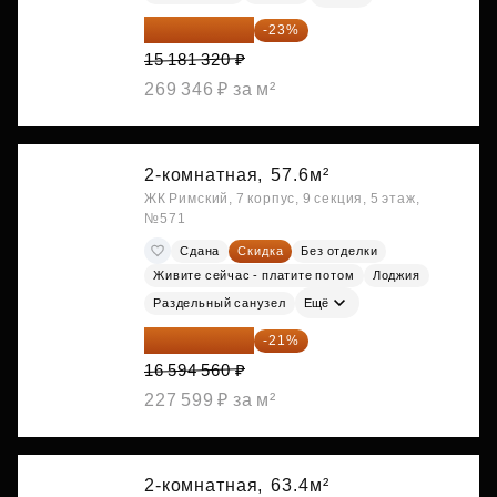
11 689 616 ₽
-23%
15 181 320 ₽
269 346 ₽ за м²
2-комнатная,
57.6м²
ЖК Римский, 7 корпус, 9 секция, 5 этаж,
№571
Сдана
Скидка
Без отделки
Живите сейчас - платите потом
Лоджия
Раздельный санузел
Ещё
13 109 702 ₽
-21%
16 594 560 ₽
227 599 ₽ за м²
2-комнатная,
63.4м²