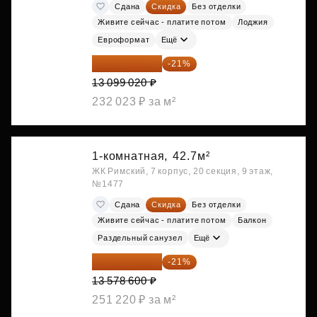
Сдана
Скидка
Без отделки
Живите сейчас - платите потом
Лоджия
Евроформат
Ещё
10 348 226 ₽
-21%
13 099 020 ₽
232 023 ₽ за м²
1-комнатная,
42.7м²
ЖК Римский, 7 корпус, 20 секция, 9 этаж,
№1477
Сдана
Скидка
Без отделки
Живите сейчас - платите потом
Балкон
Раздельный санузел
Ещё
10 727 094 ₽
-21%
13 578 600 ₽
251 220 ₽ за м²