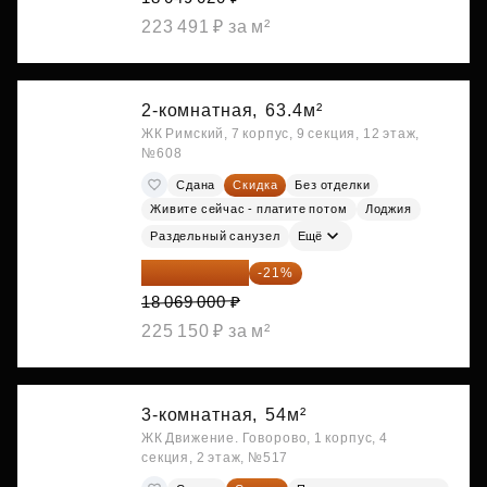
223 491 ₽ за м²
2-комнатная,
63.4м²
ЖК Римский, 7 корпус, 9 секция, 12 этаж,
№608
Сдана
Скидка
Без отделки
Живите сейчас - платите потом
Лоджия
Раздельный санузел
Ещё
14 274 510 ₽
-21%
18 069 000 ₽
225 150 ₽ за м²
3-комнатная,
54м²
ЖК Движение. Говорово, 1 корпус, 4
секция, 2 этаж, №517