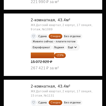
221 990 ₽ за м²
2-комнатная,
43.4м²
ЖК Датский квартал, 2 корпус, 17 секция,
9 этаж, №1089
Сдана
Скидка
Без отделки
Живите сейчас - платите потом
Евроформат
Лоджия
Ещё
11 606 071 ₽
-23%
15 072 820 ₽
267 421 ₽ за м²
2-комнатная,
43.4м²
ЖК Датский квартал, 2 корпус, 17 секция,
15 этаж, №1131
Сдана
Скидка
Без отделки