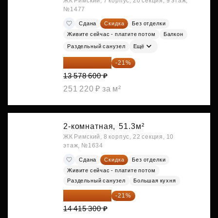
ЖК Римский, 7 корпус, 20 секция, 9 этаж,
№1477
Сдана
Скидка
Без отделки
Живите сейчас - платите потом
Балкон
Раздельный санузел
Ещё
10 727 094 ₽
-21%
13 578 600 ₽
251 220 ₽ за м²
2-комнатная,
51.3м²
ЖК Римский, 8 корпус, 22 секция, 10
этаж, №1634
Сдана
Скидка
Без отделки
Живите сейчас - платите потом
Раздельный санузел
Большая кухня
11 388 087 ₽
-21%
14 415 300 ₽