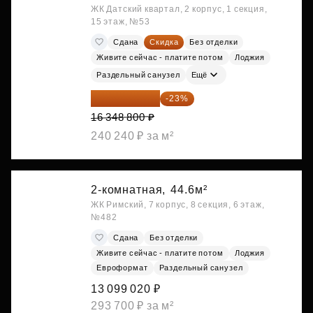
ЖК Датский квартал, 2 корпус, 1 секция,
15 этаж, №53
Сдана
Скидка
Без отделки
Живите сейчас - платите потом
Лоджия
Раздельный санузел
Ещё
12 588 576 ₽
-23%
16 348 800 ₽
240 240 ₽ за м²
2-комнатная,
44.6м²
ЖК Римский, 7 корпус, 8 секция, 6 этаж,
№482
Сдана
Без отделки
Живите сейчас - платите потом
Лоджия
Евроформат
Раздельный санузел
13 099 020 ₽
293 700 ₽ за м²