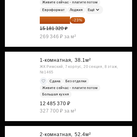
Живите сейчас - платите потом
Евроформат
Лоджия
Ещё
11 689 616 ₽
-23%
15 181 320 ₽
269 346 ₽ за м²
1-комнатная,
38.1м²
ЖК Римский, 7 корпус, 20 секция, 8 этаж,
№1465
Сдана
Без отделки
Живите сейчас - платите потом
Большая кухня
12 485 370 ₽
327 700 ₽ за м²
2-комнатная,
52.4м²