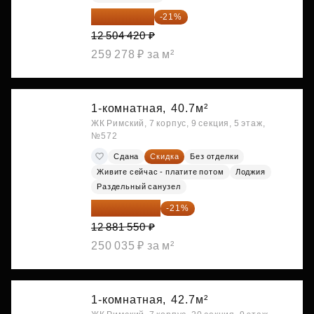
9 878 492 ₽
-21%
12 504 420 ₽
259 278 ₽ за м²
1-комнатная,
40.7м²
ЖК Римский, 7 корпус, 9 секция, 5 этаж,
№572
Сдана
Скидка
Без отделки
Живите сейчас - платите потом
Лоджия
Раздельный санузел
10 176 425 ₽
-21%
12 881 550 ₽
250 035 ₽ за м²
1-комнатная,
42.7м²