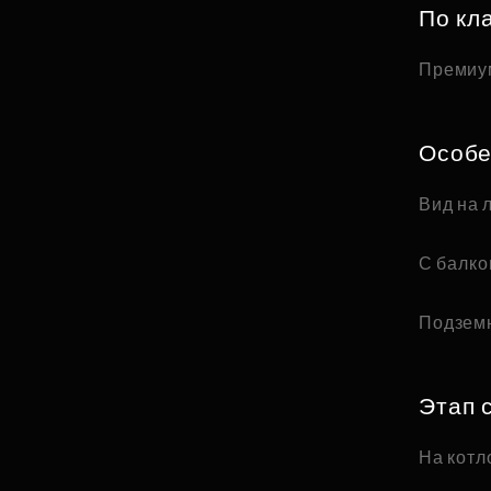
По кл
Премиу
Особе
Вид на 
С балк
Подзем
Этап 
На котл