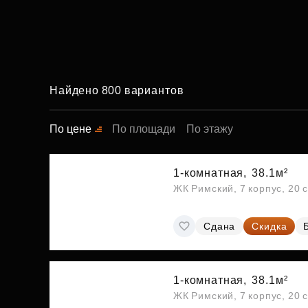
Найдено 800 вариантов
По цене
По площади
По этажу
1-комнатная,
38.1м²
ЖК Римский, 7 корпус, 20 
Сдана
Скидка
1-комнатная,
38.1м²
ЖК Римский, 7 корпус, 20 