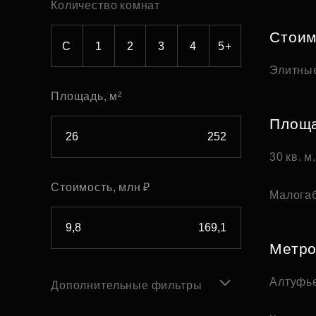
Количество комнат
Рефинансирование
Стоим
С
1
2
3
4
5+
Элитны
Площадь, м²
Площ
30 кв. м
Стоимость, млн ₽
Малога
Метр
Алтуфь
Дополнительные фильтры