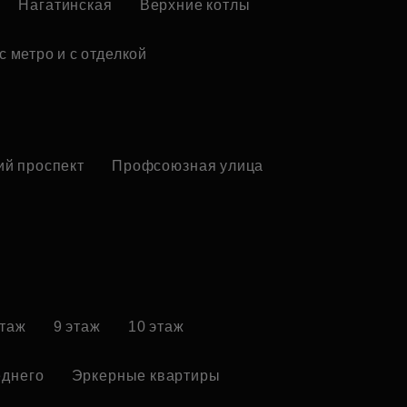
Нагатинская
Верхние котлы
с метро и с отделкой
ий проспект
Профсоюзная улица
этаж
9 этаж
10 этаж
еднего
Эркерные квартиры