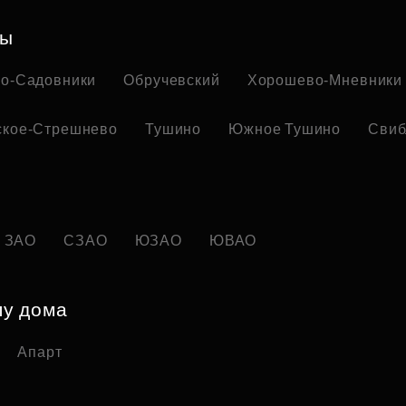
ны
но-Садовники
Обручевский
Хорошево-Мневники
ское-Стрешнево
Тушино
Южное Тушино
Свиб
ЗАО
СЗАО
ЮЗАО
ЮВАО
пу дома
Апарт