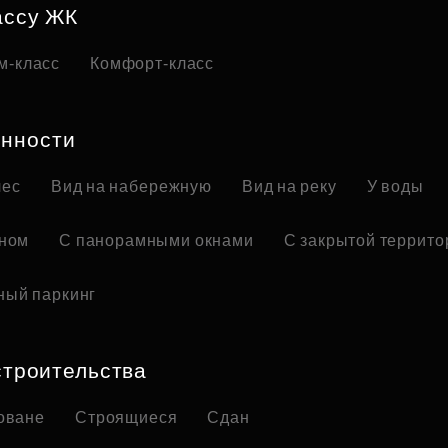
ассу ЖК
м-класс
Комфорт-класс
нности
лес
Вид на набережную
Вид на реку
У воды
оном
С панорамными окнами
С закрытой террито
ный паркинг
строительства
оване
Строящиеся
Сдан