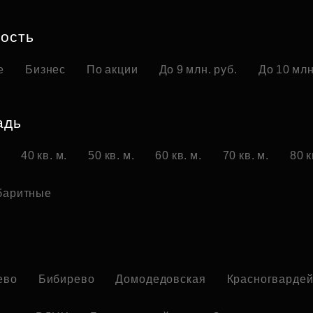
Субсидии
ость
е
Бизнес
По акции
До 9 млн. руб.
До 10 млн
адь
.
40 кв. м.
50 кв. м.
60 кв. м.
70 кв. м.
80 к
баритные
о
ево
Бибирево
Домодедовская
Красногвардей