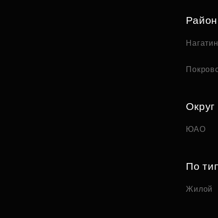
Райо
Нагати
Покров
Округ
ЮАО
По ти
Жилой