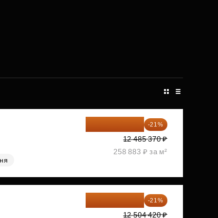
9 863 442 ₽
-21%
12 485 370 ₽
258 883 ₽ за м²
хня
9 878 492 ₽
-21%
12 504 420 ₽