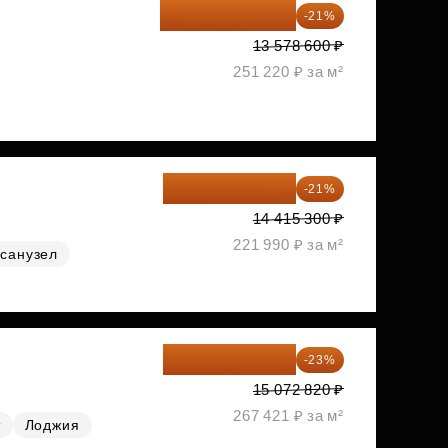
10 727 094 ₽
-21%
13 578 600 ₽
251 220 ₽ за м²
11 388 087 ₽
-21%
14 415 300 ₽
221 990 ₽ за м²
санузел
11 606 071 ₽
-23%
15 072 820 ₽
267 421 ₽ за м²
т
Лоджия