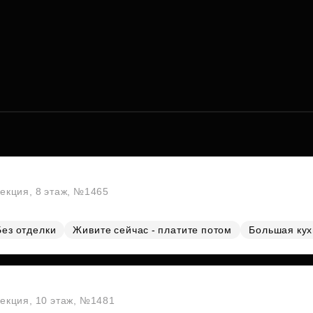
секция, 8 этаж, №1465
Без отделки
Живите сейчас - платите потом
Большая ку
секция, 10 этаж, №1481