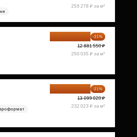
259 278 ₽ за м²
хня
10 176 425 ₽
-21%
12 881 550 ₽
250 035 ₽ за м²
10 348 226 ₽
-21%
13 099 020 ₽
232 023 ₽ за м²
вроформат