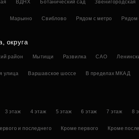
кая
ВДНХ
Ботанический сад
Звенигородская
я
Марьино
Свиблово
Рядом с метро
Рядом 
а, округа
ий район
Мытищи
Развилка
САО
Ленинск
я улица
Варшавское шоссе
В пределах МКАД
3 этаж
4 этаж
5 этаж
6 этаж
7 этаж
8 
ервого и последнего
Кроме первого
Кроме посл