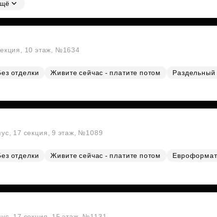
щё
секция, 10 этаж, №1634
Без отделки
Живите сейчас - платите потом
Раздельный 
пус, 17 секция, 9 этаж, №1089
Без отделки
Живите сейчас - платите потом
Евроформа
пус, 17 секция, 15 этаж, №1131