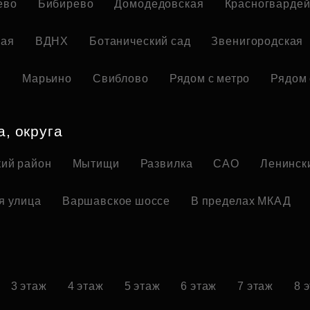
ево
Бибирево
Домодедовская
Красногвардей
кая
ВДНХ
Ботанический сад
Звенигородская
я
Марьино
Свиблово
Рядом с метро
Рядом 
а, округа
ий район
Мытищи
Развилка
САО
Ленинск
я улица
Варшавское шоссе
В пределах МКАД
3 этаж
4 этаж
5 этаж
6 этаж
7 этаж
8 