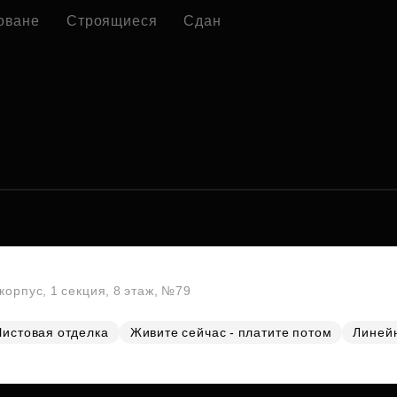
оване
Строящиеся
Сдан
корпус, 1 секция, 8 этаж, №79
Чистовая отделка
Живите сейчас - платите потом
Линей