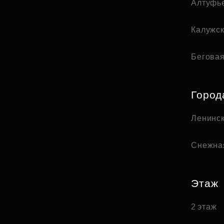
Алтуфь
Калужс
Бегова
Город
Ленинск
Снежна
Этаж
2 этаж