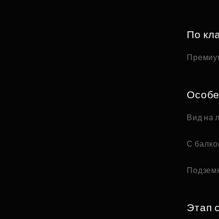
По кл
Премиу
Особе
Вид на 
С балк
Подзем
Этап 