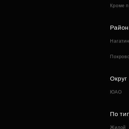
Кроме п
Райо
Нагати
Покров
Округ
ЮАО
По ти
Жилой