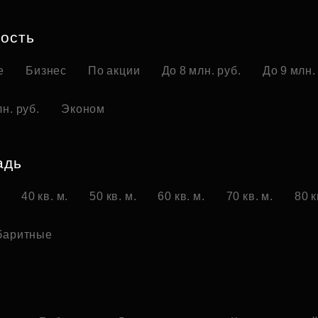
Субсидии
ость
е
Бизнес
По акции
До 8 млн. руб.
До 9 млн.
н. руб.
Эконом
адь
.
40 кв. м.
50 кв. м.
60 кв. м.
70 кв. м.
80 к
баритные
о