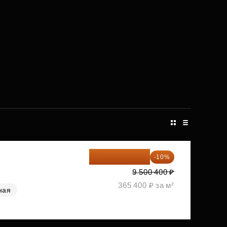
8 550 360 ₽
-10%
9 500 400 ₽
365 400 ₽ за м²
ная