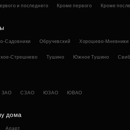
ервого и последнего
Кроме первого
Кроме посл
ны
но-Садовники
Обручевский
Хорошево-Мневники
ское-Стрешнево
Тушино
Южное Тушино
Свиб
ЗАО
СЗАО
ЮЗАО
ЮВАО
пу дома
Апарт