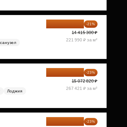
11 388 087 ₽
-21%
14 415 300 ₽
221 990 ₽ за м²
санузел
11 606 071 ₽
-23%
15 072 820 ₽
267 421 ₽ за м²
т
Лоджия
11 689 616 ₽
-23%