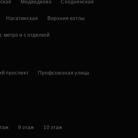
ская
Медведково
Сходненская
Нагатинская
Верхние котлы
с метро и с отделкой
ий проспект
Профсоюзная улица
этаж
9 этаж
10 этаж