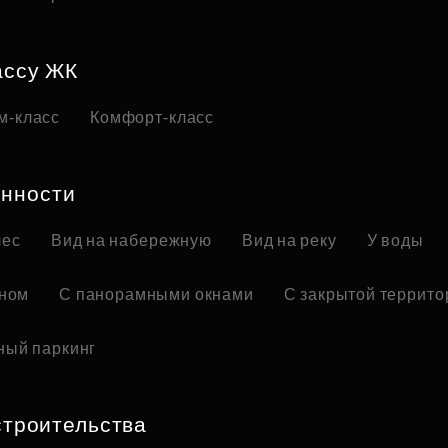
ассу ЖК
м-класс
Комфорт-класс
нности
лес
Вид на набережную
Вид на реку
У воды
оном
С панорамными окнами
С закрытой террито
ный паркинг
строительства