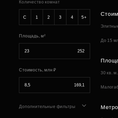
Количество комнат
Рефинансирование
Стоим
С
1
2
3
4
5+
Элитны
Площадь, м²
До 15 мл
Площ
Стоимость, млн ₽
30 кв. м
Малога
Метр
Дополнительные фильтры