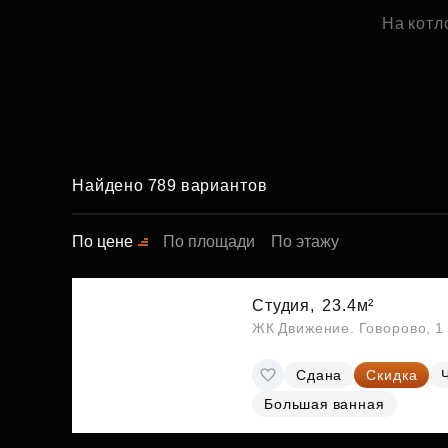
На котл
Найдено 789 вариантов
По цене
По площади
По этажу
Студия,
23.4м²
ЖК Движение. Говорово, 1 
Сдана
Скидка
Большая ванная