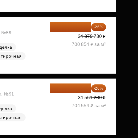
25 441 000 ₽
-26%
, №59
34 379 730 ₽
700 854 ₽ за м²
делка
стирочная
25 575 310 ₽
-26%
аж, №91
34 561 230 ₽
704 554 ₽ за м²
делка
стирочная