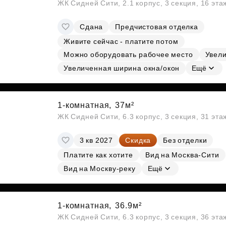
ЖК Сидней Сити, 2.1 корпус, 3 секция, 16 эт
Сдана
Предчистовая отделка
Живите сейчас - платите потом
Можно оборудовать рабочее место
Увели
Увеличенная ширина окна/окон
Ещё
1-комнатная,
37м²
ЖК Сидней Сити, 6.3 корпус, 3 секция, 31 эт
3 кв 2027
Скидка
Без отделки
Платите как хотите
Вид на Москва-Сити
Вид на Москву-реку
Ещё
1-комнатная,
36.9м²
ЖК Сидней Сити, 6.3 корпус, 3 секция, 36 эт