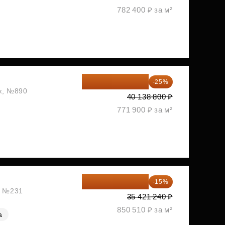
782 400 ₽ за м²
30 104 100 ₽
-25%
аж, №890
40 138 800 ₽
771 900 ₽ за м²
30 108 054 ₽
-15%
ж, №231
35 421 240 ₽
850 510 ₽ за м²
а