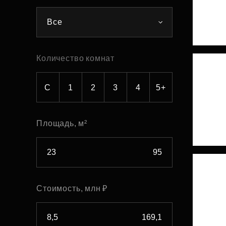
Рефинансирование
Все
Количество комнат
С
1
2
3
4
5+
Площадь, м²
Стоимость, млн ₽