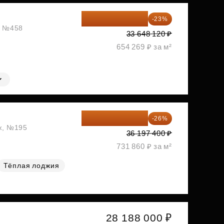
25 909 052 ₽
-23%
ж, №458
33 648 120 ₽
654 269 ₽ за м²
26 786 076 ₽
-26%
аж, №195
36 197 400 ₽
731 860 ₽ за м²
Тёплая лоджия
28 188 000 ₽