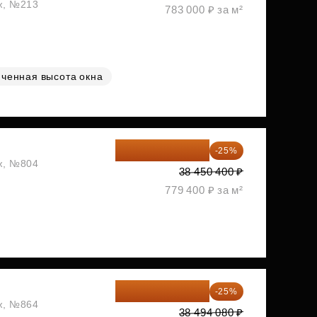
аж, №213
783 000 ₽ за м²
ченная высота окна
28 837 800 ₽
-25%
аж, №804
38 450 400 ₽
779 400 ₽ за м²
28 870 560 ₽
-25%
аж, №864
38 494 080 ₽