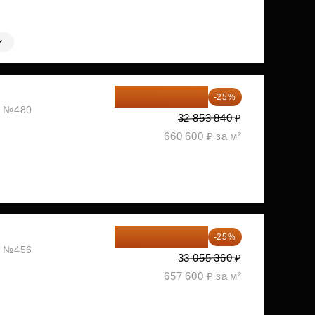
24 640 380 ₽
-25%
ж, №480
32 853 840 ₽
660 600 ₽ за м²
24 791 520 ₽
-25%
ж, №456
33 055 360 ₽
657 600 ₽ за м²