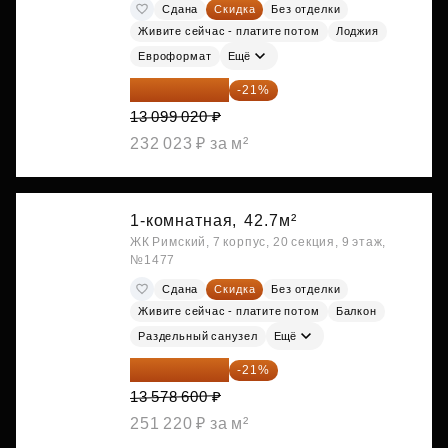
Сдана
Скидка
Без отделки
Живите сейчас - платите потом
Лоджия
Евроформат
Ещё
10 348 226 ₽
-21%
13 099 020 ₽
232 023 ₽ за м²
1-комнатная,
42.7м²
ЖК Римский, 7 корпус, 20 секция, 9 этаж,
№1477
Сдана
Скидка
Без отделки
Живите сейчас - платите потом
Балкон
Раздельный санузел
Ещё
10 727 094 ₽
-21%
13 578 600 ₽
251 220 ₽ за м²