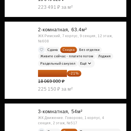
223 491 ₽ за м²
2-комнатная,
63.4м²
ЖК Римский, 7 корпус, 9 секция, 12 этаж,
№608
Сдана
Скидка
Без отделки
Живите сейчас - платите потом
Лоджия
Раздельный санузел
Ещё
14 274 510 ₽
-21%
18 069 000 ₽
225 150 ₽ за м²
3-комнатная,
54м²
ЖК Движение. Говорово, 1 корпус, 4
секция, 2 этаж, №517