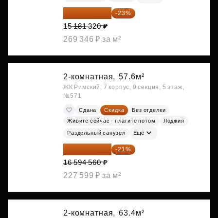
11 689 616 ₽
-23%
15 181 320 ₽
269 346 ₽ за м²
2-комнатная,
57.6м²
ЖК Римский, 7 корпус, 9 секция, 5 этаж,
№571
Сдана
Скидка
Без отделки
Живите сейчас - платите потом
Лоджия
Раздельный санузел
Ещё
13 109 702 ₽
-21%
16 594 560 ₽
227 599 ₽ за м²
2-комнатная,
63.4м²