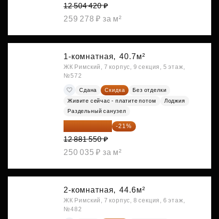
12 504 420 ₽
259 278 ₽ за м²
1-комнатная,
40.7м²
ЖК Римский, 7 корпус, 9 секция, 5 этаж,
№572
Сдана
Скидка
Без отделки
Живите сейчас - платите потом
Лоджия
Раздельный санузел
10 176 425 ₽
-21%
12 881 550 ₽
250 035 ₽ за м²
2-комнатная,
44.6м²
ЖК Римский, 7 корпус, 8 секция, 6 этаж,
№482