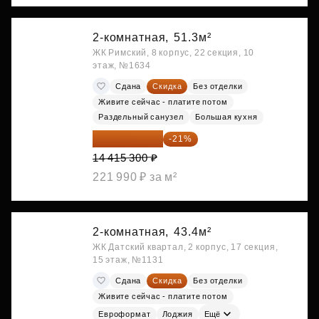
2-комнатная,
51.3м²
ЖК Римский, 8 корпус, 22 секция, 10
этаж, №1634
Сдана
Скидка
Без отделки
Живите сейчас - платите потом
Раздельный санузел
Большая кухня
11 388 087 ₽
-21%
14 415 300 ₽
221 990 ₽ за м²
2-комнатная,
43.4м²
ЖК Датский квартал, 2 корпус, 17 секция,
15 этаж, №1131
Сдана
Скидка
Без отделки
Живите сейчас - платите потом
Евроформат
Лоджия
Ещё