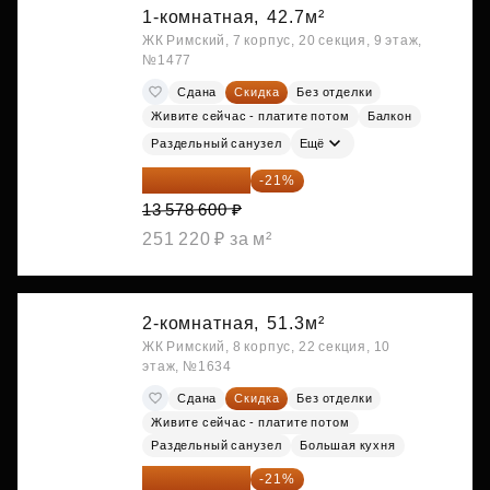
1-комнатная,
42.7м²
ЖК Римский, 7 корпус, 20 секция, 9 этаж,
№1477
Сдана
Скидка
Без отделки
Живите сейчас - платите потом
Балкон
Раздельный санузел
Ещё
10 727 094 ₽
-21%
13 578 600 ₽
251 220 ₽ за м²
2-комнатная,
51.3м²
ЖК Римский, 8 корпус, 22 секция, 10
этаж, №1634
Сдана
Скидка
Без отделки
Живите сейчас - платите потом
Раздельный санузел
Большая кухня
11 388 087 ₽
-21%