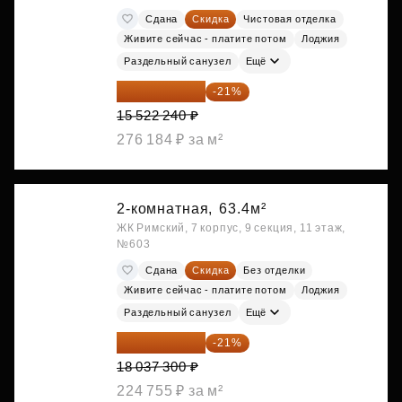
Сдана
Скидка
Чистовая отделка
Живите сейчас - платите потом
Лоджия
Раздельный санузел
Ещё
12 262 570 ₽
-21%
15 522 240 ₽
276 184 ₽ за м²
2-комнатная,
63.4м²
ЖК Римский, 7 корпус, 9 секция, 11 этаж,
№603
Сдана
Скидка
Без отделки
Живите сейчас - платите потом
Лоджия
Раздельный санузел
Ещё
14 249 467 ₽
-21%
18 037 300 ₽
224 755 ₽ за м²