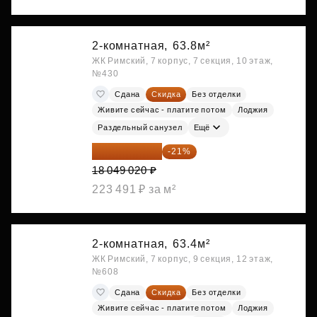
2-комнатная,
63.8м²
ЖК Римский, 7 корпус, 7 секция, 10 этаж,
№430
Сдана
Скидка
Без отделки
Живите сейчас - платите потом
Лоджия
Раздельный санузел
Ещё
14 258 726 ₽
-21%
18 049 020 ₽
223 491 ₽ за м²
2-комнатная,
63.4м²
ЖК Римский, 7 корпус, 9 секция, 12 этаж,
№608
Сдана
Скидка
Без отделки
Живите сейчас - платите потом
Лоджия