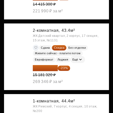
14 415 300 ₽
221 990 ₽ за м²
2-комнатная,
43.4м²
ЖК Датский квартал, 2 корпус, 17 секция,
15 этаж, №1131
Сдана
Скидка
Без отделки
Живите сейчас - платите потом
Евроформат
Лоджия
Ещё
11 689 616 ₽
-23%
15 181 320 ₽
269 346 ₽ за м²
1-комнатная,
44.4м²
ЖК Римский, 7 корпус, 4 секция, 10 этаж,
№200