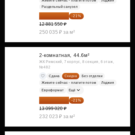
Живите сейчас - платите потом
Лоджия
Раздельный санузел
10 176 425 ₽
-21%
12 881 550 ₽
250 035 ₽ за м²
2-комнатная,
44.6м²
ЖК Римский, 7 корпус, 8 секция, 6 этаж,
№482
Сдана
Скидка
Без отделки
Живите сейчас - платите потом
Лоджия
Евроформат
Ещё
10 348 226 ₽
-21%
13 099 020 ₽
232 023 ₽ за м²