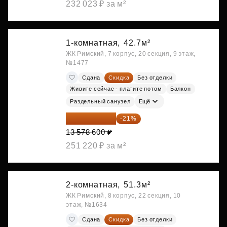
232 023 ₽ за м²
1-комнатная,
42.7м²
ЖК Римский, 7 корпус, 20 секция, 9 этаж,
№1477
Сдана
Скидка
Без отделки
Живите сейчас - платите потом
Балкон
Раздельный санузел
Ещё
10 727 094 ₽
-21%
13 578 600 ₽
251 220 ₽ за м²
2-комнатная,
51.3м²
ЖК Римский, 8 корпус, 22 секция, 10
этаж, №1634
Сдана
Скидка
Без отделки