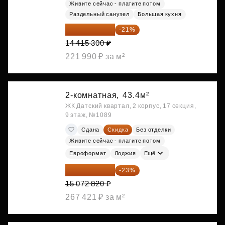
Живите сейчас - платите потом
Раздельный санузел
Большая кухня
11 388 087 ₽
-21%
14 415 300 ₽
221 990 ₽ за м²
2-комнатная,
43.4м²
ЖК Датский квартал, 2 корпус, 17 секция,
9 этаж, №1089
Сдана
Скидка
Без отделки
Живите сейчас - платите потом
Евроформат
Лоджия
Ещё
11 606 071 ₽
-23%
15 072 820 ₽
267 421 ₽ за м²