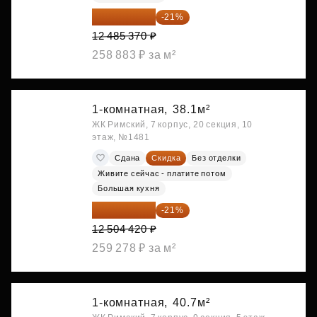
9 863 442 ₽
-21%
12 485 370 ₽
258 883 ₽ за м²
1-комнатная,
38.1м²
ЖК Римский, 7 корпус, 20 секция, 10
этаж, №1481
Сдана
Скидка
Без отделки
Живите сейчас - платите потом
Большая кухня
9 878 492 ₽
-21%
12 504 420 ₽
259 278 ₽ за м²
1-комнатная,
40.7м²