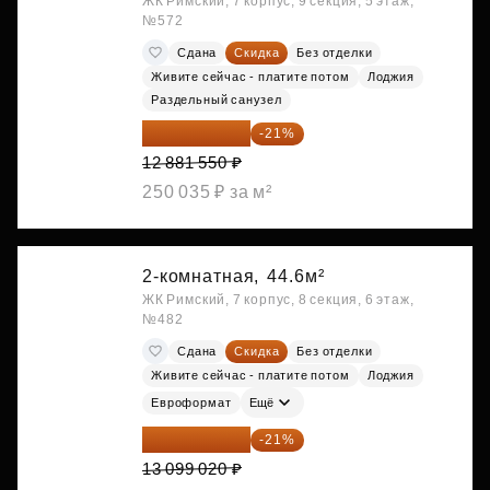
ЖК Римский, 7 корпус, 9 секция, 5 этаж,
№572
Сдана
Скидка
Без отделки
Живите сейчас - платите потом
Лоджия
Раздельный санузел
10 176 425 ₽
-21%
12 881 550 ₽
250 035 ₽ за м²
2-комнатная,
44.6м²
ЖК Римский, 7 корпус, 8 секция, 6 этаж,
№482
Сдана
Скидка
Без отделки
Живите сейчас - платите потом
Лоджия
Евроформат
Ещё
10 348 226 ₽
-21%
13 099 020 ₽