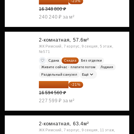
12 588 576 ₽
-23%
16 348 800 ₽
240 240 ₽ за м²
2-комнатная,
57.6м²
ЖК Римский, 7 корпус, 9 секция, 5 этаж,
№571
Сдана
Скидка
Без отделки
Живите сейчас - платите потом
Лоджия
Раздельный санузел
Ещё
13 109 702 ₽
-21%
16 594 560 ₽
227 599 ₽ за м²
2-комнатная,
63.4м²
ЖК Римский, 7 корпус, 9 секция, 11 этаж,