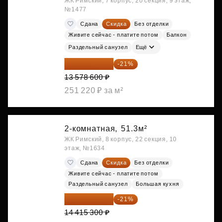
ЖК Римский, 7 корпус, 20 секция, 9 этаж,
№1477
Сдана
Скидка
Без отделки
Живите сейчас - платите потом
Балкон
Раздельный санузел
Ещё
10 727 094 ₽
-21%
13 578 600 ₽
251 220 ₽ за м²
2-комнатная,
51.3м²
ЖК Римский, 8 корпус, 22 секция, 10
этаж, №1634
Сдана
Скидка
Без отделки
Живите сейчас - платите потом
Раздельный санузел
Большая кухня
11 388 087 ₽
-21%
14 415 300 ₽