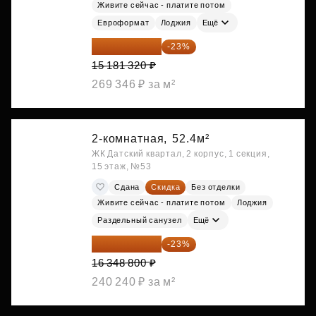
Живите сейчас - платите потом
Евроформат
Лоджия
Ещё
11 689 616 ₽
-23%
15 181 320 ₽
269 346 ₽ за м²
2-комнатная,
52.4м²
ЖК Датский квартал, 2 корпус, 1 секция,
15 этаж, №53
Сдана
Скидка
Без отделки
Живите сейчас - платите потом
Лоджия
Раздельный санузел
Ещё
12 588 576 ₽
-23%
16 348 800 ₽
240 240 ₽ за м²