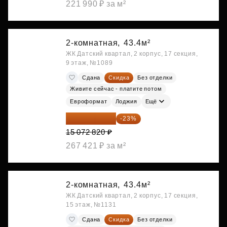
221 990 ₽ за м²
2-комнатная,
43.4м²
ЖК Датский квартал, 2 корпус, 17 секция,
9 этаж, №1089
Сдана
Скидка
Без отделки
Живите сейчас - платите потом
Евроформат
Лоджия
Ещё
11 606 071 ₽
-23%
15 072 820 ₽
267 421 ₽ за м²
2-комнатная,
43.4м²
ЖК Датский квартал, 2 корпус, 17 секция,
15 этаж, №1131
Сдана
Скидка
Без отделки