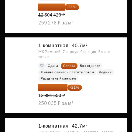
9 878 492 ₽
-21%
12 504 420 ₽
259 278 ₽ за м²
1-комнатная,
40.7м²
ЖК Римский, 7 корпус, 9 секция, 5 этаж,
№572
Сдана
Скидка
Без отделки
Живите сейчас - платите потом
Лоджия
Раздельный санузел
10 176 425 ₽
-21%
12 881 550 ₽
250 035 ₽ за м²
1-комнатная,
42.7м²