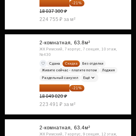
14 249 467 ₽
-21%
18 037 300 ₽
224 755 ₽ за м²
2-комнатная,
63.8м²
ЖК Римский, 7 корпус, 7 секция, 10 этаж,
№430
Сдана
Скидка
Без отделки
Живите сейчас - платите потом
Лоджия
Раздельный санузел
Ещё
14 258 726 ₽
-21%
18 049 020 ₽
223 491 ₽ за м²
2-комнатная,
63.4м²
ЖК Римский, 7 корпус, 9 секция, 12 этаж,