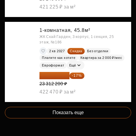
421 225 ₽ за м²
1-комнатная,
45.8м²
ЖК Скай Гарден, 3 корпус, 1 секция, 25
этаж, №186
2 кв 2027
Скидка
Без отделки
Платите как хотите
Квартира за 2 000 ₽/мес
Евроформат
Ещё
19 349 126 ₽
-17%
23 312 200 ₽
422 470 ₽ за м²
Показать еще