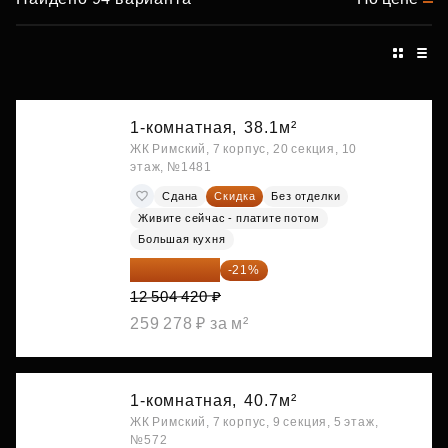
1-комнатная,
38.1м²
ЖК Римский, 7 корпус, 20 секция, 10
этаж, №1481
Сдана
Скидка
Без отделки
Живите сейчас - платите потом
Большая кухня
9 878 492 ₽
-21%
12 504 420 ₽
259 278 ₽ за м²
1-комнатная,
40.7м²
ЖК Римский, 7 корпус, 9 секция, 5 этаж,
№572