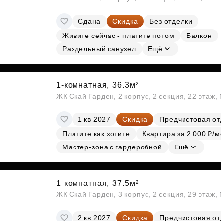
Сдана
Скидка
Без отделки
Живите сейчас - платите потом
Балкон
Раздельный санузел
Ещё
1-комнатная,
36.3м²
ЖК Скай Гарден, 2 корпус, 2 секция, 22 этаж
1 кв 2027
Скидка
Предчистовая от
Платите как хотите
Квартира за 2 000 ₽/м
Мастер-зона с гардеробной
Ещё
1-комнатная,
37.5м²
ЖК Скай Гарден, 3 корпус, 2 секция, 29 этаж
2 кв 2027
Скидка
Предчистовая от