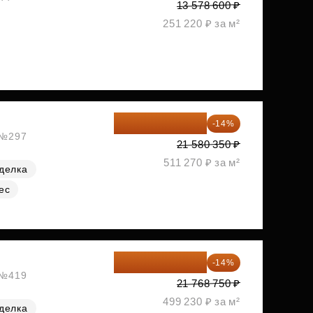
13 578 600 ₽
251 220 ₽ за м²
18 559 101 ₽
-14%
, №297
21 580 350 ₽
511 270 ₽ за м²
делка
ес
18 721 125 ₽
-14%
, №419
21 768 750 ₽
499 230 ₽ за м²
делка