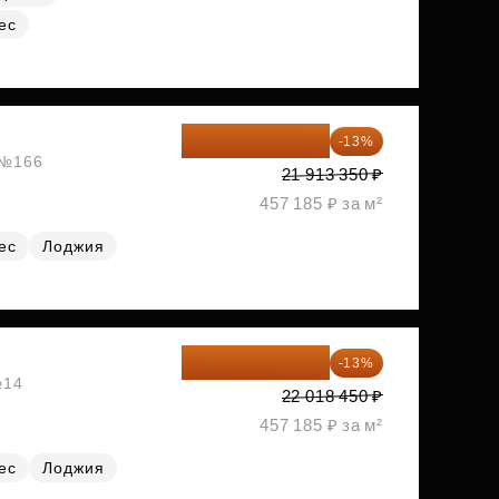
ес
19 064 615 ₽
-13%
, №166
21 913 350 ₽
457 185 ₽ за м²
ес
Лоджия
19 156 052 ₽
-13%
№14
22 018 450 ₽
457 185 ₽ за м²
ес
Лоджия