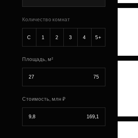
Рефинансирование
Количество комнат
С
1
2
3
4
5+
Площадь, м²
Стоимость, млн ₽