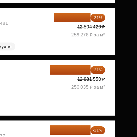
9 878 492 ₽
-21%
1481
12 504 420 ₽
259 278 ₽ за м²
кухня
10 176 425 ₽
-21%
2
12 881 550 ₽
250 035 ₽ за м²
10 727 094 ₽
-21%
477