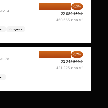
19 209 731 ₽
-13%
, №214
22 080 150 ₽
460 665 ₽ за м²
ес
Лоджия
19 292 105 ₽
-17%
, №178
23 243 500 ₽
421 225 ₽ за м²
ес