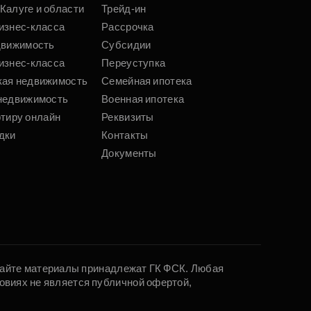
Калуге и области
Трейд-ин
изнес-класса
Рассрочка
движимость
Субсидии
изнес-класса
Переуступка
кая недвижимость
Семейная ипотека
недвижимость
Военная ипотека
ртиру онлайн
Реквизиты
дки
Контакты
Документы
 сайте материалы принадлежат ГК ФСК. Любая
овиях не является публичной офертой,