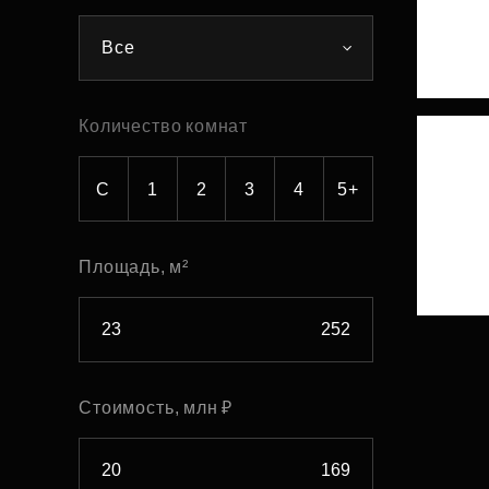
Рефинансирование
Все
Количество комнат
С
1
2
3
4
5+
Площадь, м²
Стоимость, млн ₽