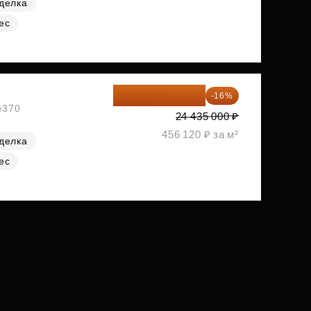
делка
ес
20 525 400 ₽
-16%
№370
24 435 000 ₽
456 120 ₽ за м²
делка
ес