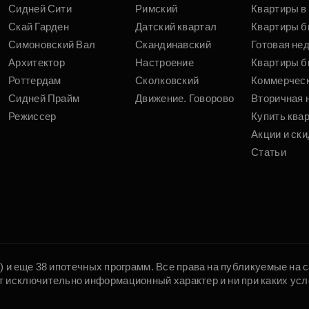
Сидней Сити
Римский
Квартиры в 
Скай Гарден
Датский квартал
Квартиры б
Симоновский Вал
Скандинавский
Готовая не
Архитектор
Настроение
Квартиры б
Роттердам
Сколковский
Коммерчес
Сидней Прайм
Движение. Говорово
Вторичная 
Режиссер
Купить ква
Акции и ски
Статьи
5) и еще 38 ипотечных программ. Все права на публикуемые на
т исключительно информационный характер и ни при каких усл