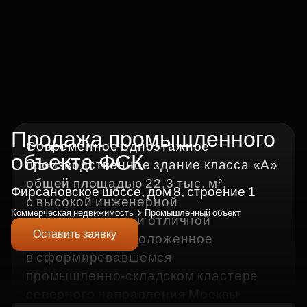
Продажа промышленного
Современное одноэтажное
объекта ФСК
производственное здание класса «А»
общей площадью 22,3 тыс. м²,
Фирсановское шоссе, дом 8, строение 1
с высокой инженерной
Коммерческая недвижимость
Промышленный объект
оснащённостью и отличной
Оставить заявку
логистикой, расположенное
в сформировавшемся
промышленно‑складском кластере
северного направления Москвы