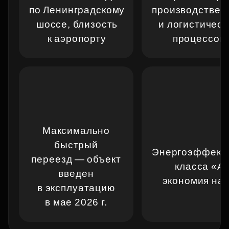
по Ленинградскому
производствен
шоссе, близость
и логистическ
к аэропорту
процессов
Максимально
быстрый
Энергоэффект
переезд — объект
класса «А
введен
экономия на
в эксплуатацию
в мае 2026 г.