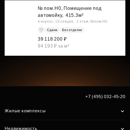
№ пом.Н0, Помещение под
автомойку,
415.3м²
4 корпус, 10 секция, -1 этаж, №пом.Н0
Сдана
Без отделки
39 118 200 ₽
94 193 ₽ за м²
+7 (495) 032-45-20
Жилые комплексы
Недвижимость