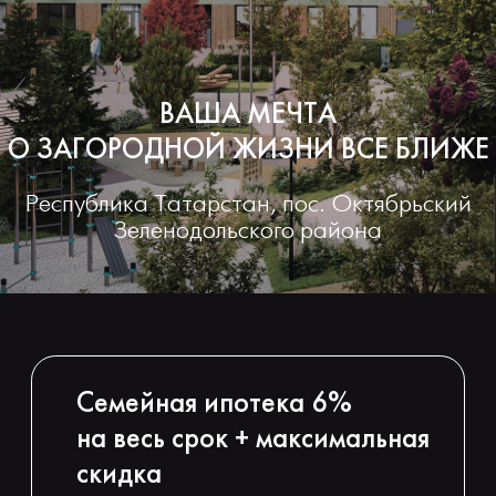
%
5
,
3
А
С
Е
М
Е
Й
Н
А
Я
И
П
О
Т
Е
К
ИПОТЕКА
н
а
п
е
р
ГАЛЕРЕЯ
КАМЕРА ОНЛАЙН
ХОД СТРОИТЕЛЬСТВА
НОВОСТИ
КОМАНДА ПРОЕКТА
КОНТАКТЫ
ПРЕЗЕНТАЦИЯ ГОТОВЫХ КОРПУСОВ
Семейная ипотека 6%
на весь срок + максимальная
скидка