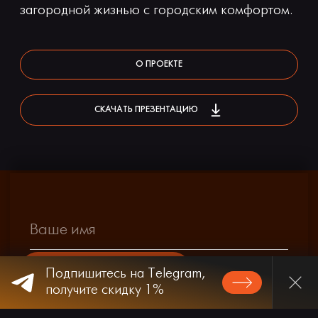
загородной жизнью с городским комфортом.
О ПРОЕКТЕ
СКАЧАТЬ ПРЕЗЕНТАЦИЮ
КВАРТИРЫ
ОТ 22 130 ₽ / МЕС.
УЗНАТЬ УСЛОВИЯ
Подпишитесь на Telegram,
получите скидку 1%