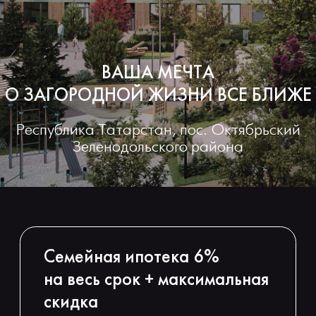
А
Я
Н
Й
Е
М
С
Е
И
П
О
Т
Е
ИПОТЕКА
ГАЛЕРЕЯ
КАМЕРА ОНЛАЙН
ХОД СТРОИТЕЛЬСТВА
НОВОСТИ
КОМАНДА ПРОЕКТА
КОНТАКТЫ
ПРЕЗЕНТАЦИЯ ГОТОВЫХ КОРПУСОВ
Семейная ипотека 6%
на весь срок + максимальная
скидка