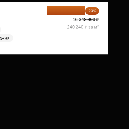
12 588 576 ₽
-23%
16 348 800 ₽
240 240 ₽ за м²
джия