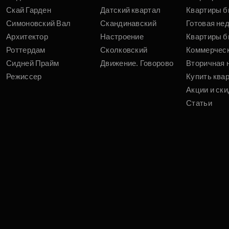
Скай Гарден
Датский квартал
Квартиры б
Симоновский Вал
Скандинавский
Готовая не
Архитектор
Настроение
Квартиры б
Роттердам
Сколковский
Коммерчес
Сидней Прайм
Движение. Говорово
Вторичная 
Режиссер
Купить ква
Акции и ски
Статьи
5) и еще 38 ипотечных программ. Все права на публикуемые на
т исключительно информационный характер и ни при каких усл
а конфиденциальности