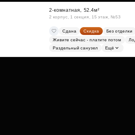
2-комнатная,
52.4м²
2 корпус, 1 секция, 15 этаж, №53
Сдана
Скидка
Без отделки
Живите сейчас - платите потом
Ло
Раздельный санузел
Ещё