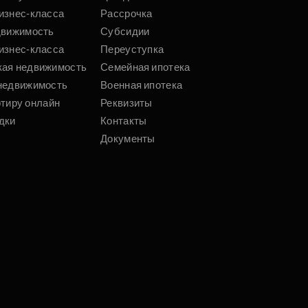
изнес-класса
Рассрочка
движимость
Субсидии
изнес-класса
Переуступка
кая недвижимость
Семейная ипотека
недвижимость
Военная ипотека
ртиру онлайн
Реквизиты
дки
Контакты
Документы
 сайте материалы принадлежат ГК ФСК. Любая
овиях не является публичной офертой,