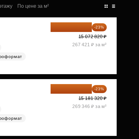
этажу
По цене за м²
11 606 071 ₽
-23%
15 072 820 ₽
267 421 ₽ за м²
роформат
11 689 616 ₽
-23%
15 181 320 ₽
269 346 ₽ за м²
роформат