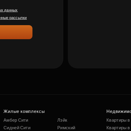
ых данных
нные рассылки
Подберит
по 
па
Жилые комплексы
Недвижим
Амбер Сити
Лэйк
Квартиры в
Сидней Сити
Римский
Квартиры в 