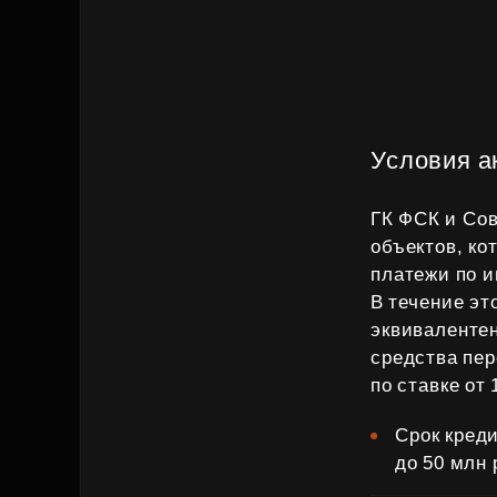
Условия а
ГК ФСК и Сов
объектов, к
платежи по и
В течение эт
эквивалентен
средства пер
по ставке от 
Срок креди
до 50 млн