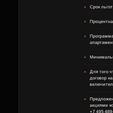
Срок льгот
Процентная
Программа
апартамен
Минимальн
Для того 
договор на
включител
Предложен
акциями к
+7 495 489