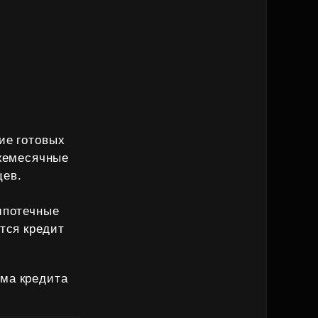
ие готовых
ежемесячные
цев.
 ипотечные
тся кредит
мма кредита