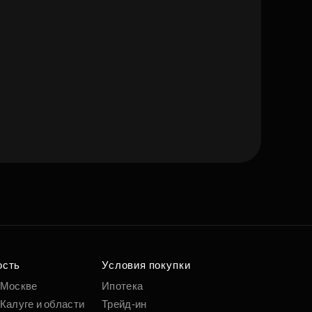
е квартиру мечты
удобным вам
раметрам
ость
Условия покупки
 Москве
Ипотека
Подобрать
Калуге и области
Трейд-ин