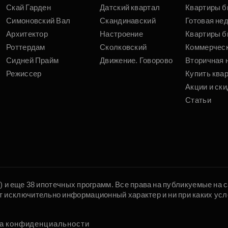
Скай Гарден
Датский квартал
Квартиры б
Симоновский Вал
Скандинавский
Готовая не
Архитектор
Настроение
Квартиры б
Роттердам
Сколковский
Коммерчес
Сидней Прайм
Движение. Говорово
Вторичная 
Режиссер
Купить ква
Акции и ски
Статьи
5) и еще 38 ипотечных программ. Все права на публикуемые на
т исключительно информационный характер и ни при каких усл
а конфиденциальности