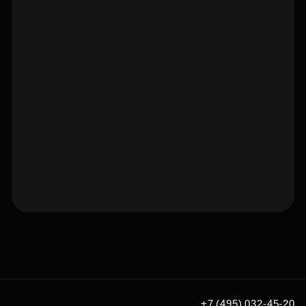
Подберите квартиру мечты
по удобным вам параметрам
Подобрать
+7 (495) 032-45-20