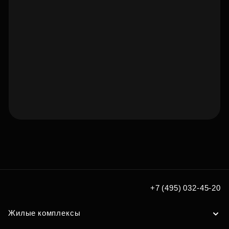
Подберите квартиру мечты
по удобным вам параметрам
Подобрать
+7 (495) 032-45-20
Жилые комплексы