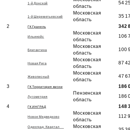
54 2
1-й Донской
область
Московская
35 1
1-й Шереметьевский
область
2
342 
ГК Гранель
Московская
106 
Ильинойс
область
Московская
100 
Бригантина
область
Московская
87 4
Новая Рига
область
Московская
47 6
Живописный
область
3
186 
ГК Территория жизни
Пензенская
186 
Лугометрия
область
4
148 
ГК ИНГРАД
Московская
112 
Новое Медведково
область
Московская
Одинград. Квартал
35 3