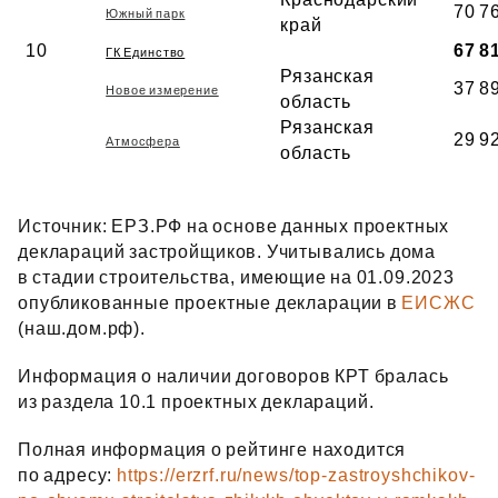
70 7
Южный парк
край
10
67 8
ГК Единство
Рязанская
37 8
Новое измерение
область
Рязанская
29 9
Атмосфера
область
Источник: ЕРЗ.РФ на основе данных проектных
деклараций застройщиков. Учитывались дома
в стадии строительства, имеющие на 01.09.2023
опубликованные проектные декларации в
ЕИСЖС
(наш.дом.рф).
Информация о наличии договоров КРТ бралась
из раздела 10.1 проектных деклараций.
Полная информация о рейтинге находится
по адресу:
https://erzrf.ru/news/top-zastroyshchikov-