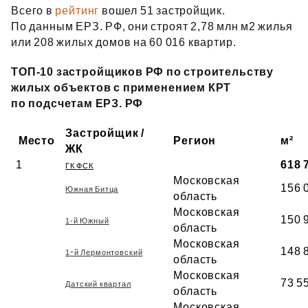
Всего в
рейтинг
вошел 51 застройщик.
По данным ЕРЗ. РФ, они строят 2,78 млн м2 жилья
или 208 жилых домов на 60 016 квартир.
ТОП‑10 застройщиков РФ по строительству
жилых объектов с применением КРТ
по подсчетам ЕРЗ. РФ
Застройщик /
Место
Регион
м²
ЖК
1
618 
ГК ФСК
Московская
156 
Южная Битца
область
Московская
150 
1-й Южный
область
Московская
148 
-
1
й Лермонтовский
область
Московская
73 5
Датский квартал
область
Московская