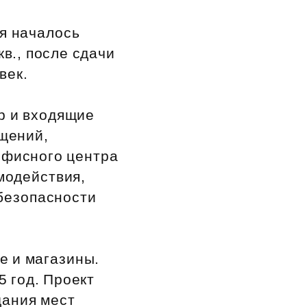
я началось
кв., после сдачи
век.
р и входящие
ещений,
офисного центра
модействия,
безопасности
е и магазины.
 год. Проект
дания мест