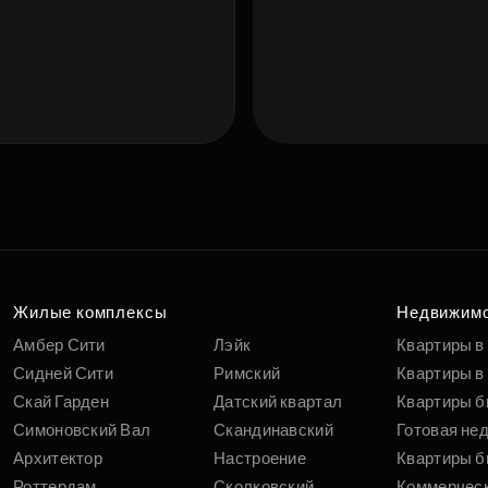
Подберит
п
вам
Жилые комплексы
Недвижим
Амбер Сити
Лэйк
Квартиры в
Сидней Сити
Римский
Квартиры в 
Скай Гарден
Датский квартал
Квартиры б
Симоновский Вал
Скандинавский
Готовая не
Архитектор
Настроение
Квартиры б
Роттердам
Сколковский
Коммерчес