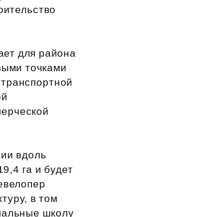
оительство
ает для района
выми точками
 транспортной
ой
мерческой
рии вдоль
9,4 га и будет
девелопер
туру, в том
ипальные школу