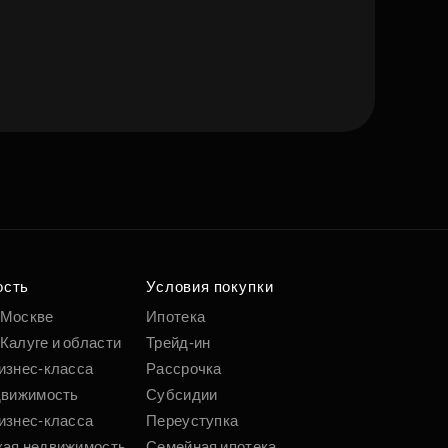
е квартиру мечты
о удобным
 параметрам
ость
Условия покупки
 Москве
Ипотека
Калуге и области
Трейд-ин
Подобрать
изнес-класса
Рассрочка
движимость
Субсидии
изнес-класса
Переуступка
кая недвижимость
Семейная ипотека