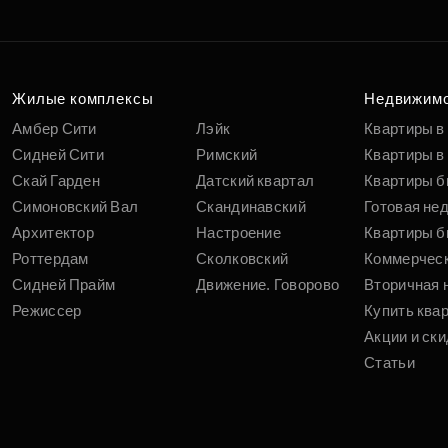
Подберит
п
вам
Жилые комплексы
Недвижим
Амбер Сити
Лэйк
Квартиры в
Сидней Сити
Римский
Квартиры в 
Скай Гарден
Датский квартал
Квартиры б
Симоновский Вал
Скандинавский
Готовая не
Архитектор
Настроение
Квартиры б
Роттердам
Сколковский
Коммерчес
Сидней Прайм
Движение. Говорово
Вторичная 
Режиссер
Купить ква
Акции и ски
Статьи