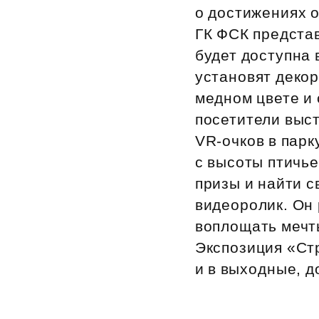
о достижениях 
Рефинансирование
ГК ФСК предста
будет доступна
установят декор
медном цвете и 
посетители выст
VR‑очков в пар
с высоты птичье
призы и найти 
видеоролик. Он 
воплощать мечт
Экспозиция «Стр
и в выходные, д