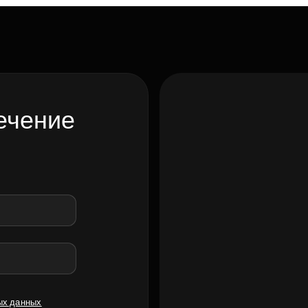
ечение
ых данных