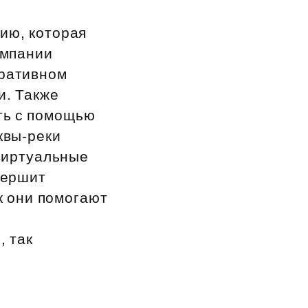
ию, которая
омпании
оративном
и. Также
ать с помощью
квы‑реки
 виртуальные
вершит
ак они помогают
, так