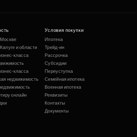
е квартиру мечты
о удобным
 параметрам
ость
Условия покупки
 Москве
Ипотека
Калуге и области
Трейд-ин
Подобрать
изнес-класса
Рассрочка
движимость
Субсидии
изнес-класса
Переуступка
кая недвижимость
Семейная ипотека
недвижимость
Военная ипотека
ртиру онлайн
Реквизиты
дки
Контакты
Документы