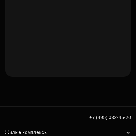
Подберите квартиру мечты
по удобным вам параметрам
Подобрать
+7 (495) 032-45-20
Жилые комплексы