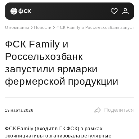
О компании
Новости
ФСК Family и Россельхозбанк запусти
ФСК Family и
Россельхозбанк
запустили ярмарки
фермерской продукции
Поделиться
19 марта 2026
ФСК Family (входит в ГК ФСК) в рамках
экоинициативы организовала регулярные