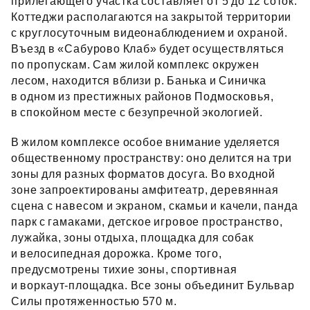
прилегающего участка составляет от 5 до 12 соток.
Коттеджи располагаются на закрытой территории
с круглосуточным видеонаблюдением и охраной.
Въезд в «Сабурово Клаб» будет осуществляться
по пропускам. Сам жилой комплекс окружен
лесом, находится вблизи р. Банька и Синичка
в одном из престижных районов Подмосковья,
в спокойном месте с безупречной экологией.
В жилом комплексе особое внимание уделяется
общественному пространству: оно делится на три
зоны для разных форматов досуга. Во входной
зоне запроектированы амфитеатр, деревянная
сцена с навесом и экраном, скамьи и качели, панда
парк с гамаками, детское игровое пространство,
лужайка, зоны отдыха, площадка для собак
и велосипедная дорожка. Кроме того,
предусмотрены тихие зоны, спортивная
и воркаут‑площадка. Все зоны объединит Бульвар
Силы протяженностью 570 м.