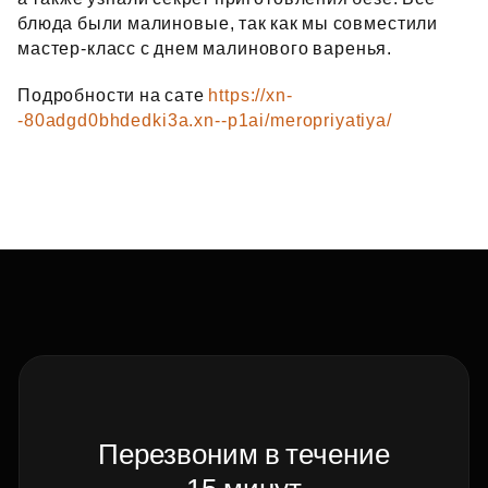
блюда были малиновые, так как мы совместили
мастер‑класс с днем малинового варенья.
Подробности на сате
https://xn-
-80adgd0bhdedki3a.xn--p1ai/meropriyatiya/
Перезвоним в течение