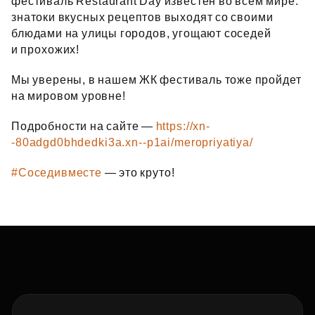
фестиваль Restaurant Day известен во всем мире:
знатоки вкусных рецептов выходят со своими
блюдами на улицы городов, угощают соседей
и прохожих!
Мы уверены, в нашем ЖК фестиваль тоже пройдет
на мировом уровне!
Подробности на сайте —
https://xn-
-80adgd0bhdedki3a.xn--p1ai/meropriyatiya/
#Соседивместе
— это круто!