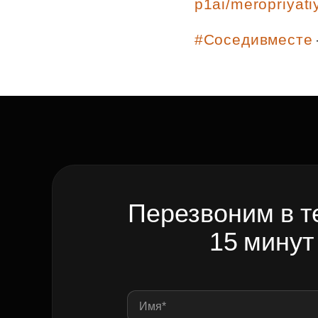
p1ai/meropriyati
Рефинансирование
#Соседивместе
Перезвоним в т
15 минут