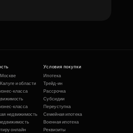
е квартиру мечты
о удобным
 параметрам
ость
Условия покупки
 Москве
Ипотека
Калуге и области
Трейд-ин
Подобрать
изнес-класса
Рассрочка
движимость
Субсидии
изнес-класса
Переуступка
кая недвижимость
Семейная ипотека
недвижимость
Военная ипотека
ртиру онлайн
Реквизиты