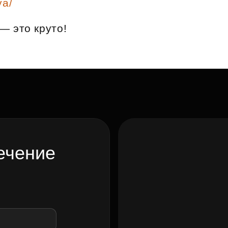
ya/
Субсидии
— это круто!
ечение