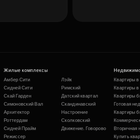
Подберит
п
вам
Жилые комплексы
Недвижим
Амбер Сити
Лэйк
Квартиры в
Сидней Сити
Римский
Квартиры в 
Скай Гарден
Датский квартал
Квартиры б
Симоновский Вал
Скандинавский
Готовая не
Архитектор
Настроение
Квартиры б
Роттердам
Сколковский
Коммерчес
Сидней Прайм
Движение. Говорово
Вторичная 
Режиссер
Купить ква