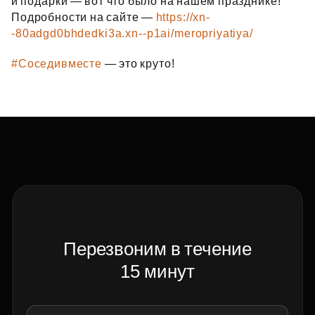
и подарки — вот что было на нашем празднике!
Подробности на сайте —
https://xn-
-80adgd0bhdedki3a.xn--p1ai/meropriyatiya/
#Соседивместе
— это круто!
Перезвоним в течение
15 минут